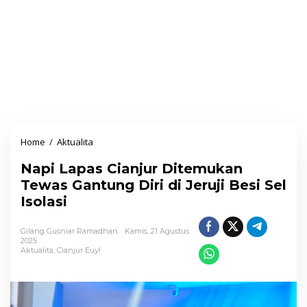
Home
/
Aktualita
N
a
Napi Lapas Cianjur Ditemukan
p
Tewas Gantung Diri di Jeruji Besi Sel
i
Isolasi
L
a
Gilang Gusniar Ramadhan
Kamis, 21 Agustus
p
2025
Aktualita
,
Cianjur Euy!
a
s
C
i