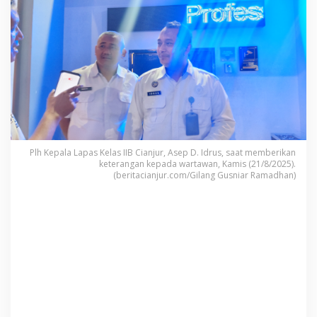
a
n
j
u
r
D
i
t
e
Plh Kepala Lapas Kelas IIB Cianjur, Asep D. Idrus, saat memberikan
m
keterangan kepada wartawan, Kamis (21/8/2025).
u
(beritacianjur.com/Gilang Gusniar Ramadhan)
k
a
n
T
e
w
a
s