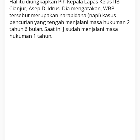
Hal itu diungkapkan Plh Kepala Lapas Kelas IIB
e
Cianjur, Asep D. Idrus. Dia mengatakan, WBP
s
tersebut merupakan narapidana (napi) kasus
i
pencurian yang tengah menjalani masa hukuman 2
S
tahun 6 bulan. Saat ini J sudah menjalani masa
e
hukuman 1 tahun.
l
I
s
o
l
a
s
i