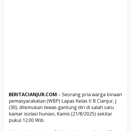
G
a
n
t
u
n
g
D
i
r
i
d
i
J
BERITACIANJUR.COM
– Seorang pria warga binaan
e
pemasyarakatan (WBP) Lapas Kelas II B Cianjur, J
r
(30), ditemukan tewas gantung diri di salah satu
u
kamar isolasi hunian, Kamis (21/8/2025) sekitar
j
pukul 12.00 Wib.
i
B