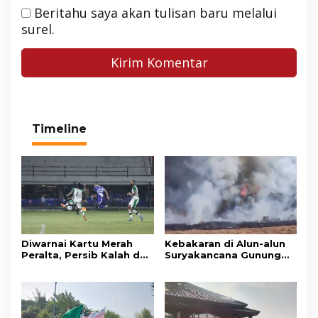
Beritahu saya akan tulisan baru melalui
surel.
Timeline
Diwarnai Kartu Merah
Kebakaran di Alun-alun
Peralta, Persib Kalah dari
Suryakancana Gunung
Persebaya Lewat Drama
Gede Pangrango,
Adu Penalti
Relawan dan Warga
Masih Bersiaga