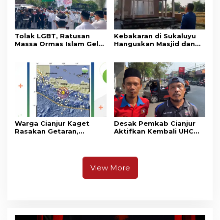
Tolak LGBT, Ratusan
Kebakaran di Sukaluyu
Massa Ormas Islam Gelar
Hanguskan Masjid dan
Unjuk Rasa di DPRD
Madrasah Nurul Ikhsan
Cianjur
Warga Cianjur Kaget
Desak Pemkab Cianjur
Rasakan Getaran,
Aktifkan Kembali UHC
Ternyata Gempa M 5,3
Prioritas, Puluhan Warga
Berpusat di
Unjuk Rasa di Pendopo
Pangandaran
View More