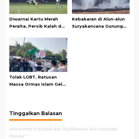
Diwarnai Kartu Merah
Kebakaran di Alun-alun
Peralta, Persib Kalah dari
Suryakancana Gunung
Persebaya Lewat Drama
Gede Pangrango,
Adu Penalti
Relawan dan Warga
Masih Bersiaga
Tolak LGBT, Ratusan
Massa Ormas Islam Gelar
Unjuk Rasa di DPRD
Cianjur
Tinggalkan Balasan
Alamat email Anda tidak akan dipublikasikan.
Ruas yang wajib
ditandai
*