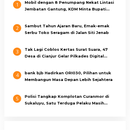
Mobil dengan 8 Penumpang Nekat Lintasi
1
Jembatan Gantung, KDM Minta Bupati
Cianjur Cari Identitas Pengemudi
Sambut Tahun Ajaran Baru, Emak-emak
2
Serbu Toko Seragam di Jalan Siti Jenab
Tak Lagi Coblos Kertas Surat Suara, 47
3
Desa di Cianjur Gelar Pilkades Digital
Oktober 2026 Mendatang
bank bjb Hadirkan ORI030, Pilihan untuk
4
Membangun Masa Depan Lebih Sejahtera
Polisi Tangkap Komplotan Curanmor di
5
Sukaluyu, Satu Terduga Pelaku Masih
Berumur 15 Tahun