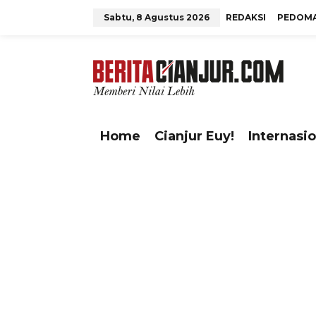
L
Sabtu, 8 Agustus 2026
REDAKSI
PEDOMA
e
w
tutup
a
t
i
k
e
Home
Cianjur Euy!
Internasio
k
o
n
t
e
n