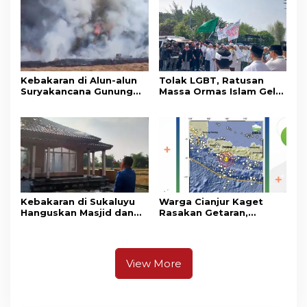
Pangrango
Kebakaran di Alun-alun
Tolak LGBT, Ratusan
Suryakancana Gunung
Massa Ormas Islam Gelar
Gede Pangrango,
Unjuk Rasa di DPRD
Relawan dan Warga
Cianjur
Masih Bersiaga
Kebakaran di Sukaluyu
Warga Cianjur Kaget
Hanguskan Masjid dan
Rasakan Getaran,
Madrasah Nurul Ikhsan
Ternyata Gempa M 5,3
Berpusat di
Pangandaran
View More