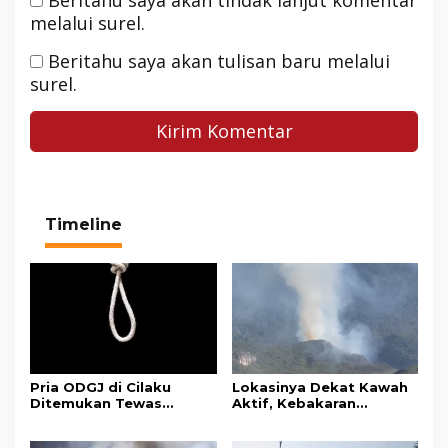
Beritahu saya akan tindak lanjut komentar
melalui surel.
Beritahu saya akan tulisan baru melalui
surel.
Timeline
Pria ODGJ di Cilaku
Lokasinya Dekat Kawah
Ditemukan Tewas
Aktif, Kebakaran
Gantung Diri di Kamar
Kembali Melanda
Mandi
Kawasan Gunung Gede