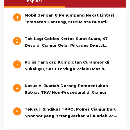
Populer
Mobil dengan 8 Penumpang Nekat Lintasi
1
Jembatan Gantung, KDM Minta Bupati
Cianjur Cari Identitas Pengemudi
Tak Lagi Coblos Kertas Surat Suara, 47
2
Desa di Cianjur Gelar Pilkades Digital
Oktober 2026 Mendatang
Polisi Tangkap Komplotan Curanmor di
3
Sukaluyu, Satu Terduga Pelaku Masih
Berumur 15 Tahun
Kasus Ai Juariah Dorong Pembentukan
4
Satgas TKW Non-Prosedural di Cianjur
Telusuri Sindikat TPPO, Polres Cianjur Buru
5
Sponsor yang Berangkatkan Ai Juariah ke
Libya Secara Ilegal