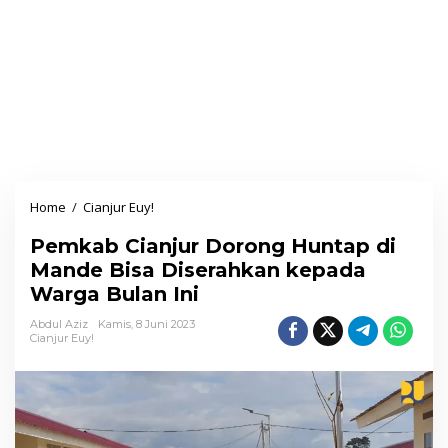
Home
/
Cianjur Euy!
P
e
Pemkab Cianjur Dorong Huntap di
m
Mande Bisa Diserahkan kepada
k
Warga Bulan Ini
a
b
Abdul Aziz
Kamis, 8 Juni 2023
Cianjur Euy!
C
i
a
n
j