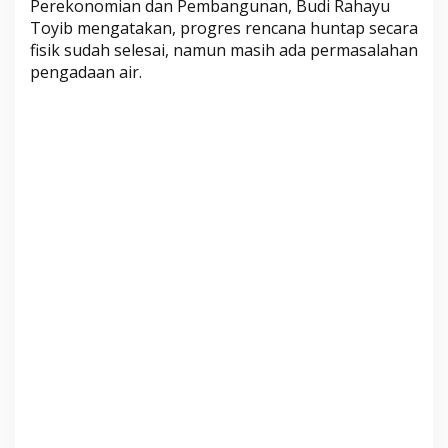
Perekonomian dan Pembangunan, Budi Rahayu
d
Toyib mengatakan, progres rencana huntap secara
a
fisik sudah selesai, namun masih ada permasalahan
W
pengadaan air.
a
r
g
a
B
u
l
a
n
I
n
i