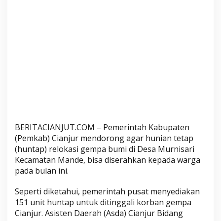
d
e
B
i
s
a
D
i
s
e
r
a
BERITACIANJUT.COM – Pemerintah Kabupaten
h
(Pemkab) Cianjur mendorong agar hunian tetap
k
(huntap) relokasi gempa bumi di Desa Murnisari
Kecamatan Mande, bisa diserahkan kepada warga
a
pada bulan ini.
n
k
Seperti diketahui, pemerintah pusat menyediakan
e
151 unit huntap untuk ditinggali korban gempa
p
Cianjur. Asisten Daerah (Asda) Cianjur Bidang
a