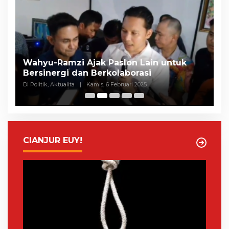
Selisih Suara Tipis, MK Tolak Gugatan
A
Herman-Ibang, KPU Segera Tetapkan
H
Wahyu-Ramzi
S
Di Politik, Aktualita
|
Rabu, 5 Februari 2025
Di 
CIANJUR EUY!