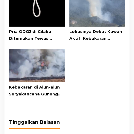
Pria ODGJ di Cilaku
Lokasinya Dekat Kawah
Ditemukan Tewas
Aktif, Kebakaran
Gantung Diri di Kamar
Kembali Melanda
Mandi
Kawasan Gunung Gede
Pangrango
Kebakaran di Alun-alun
Suryakancana Gunung
Gede Pangrango,
Relawan dan Warga
Masih Bersiaga
Tinggalkan Balasan