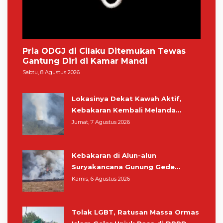
Pria ODGJ di Cilaku Ditemukan Tewas
Gantung Diri di Kamar Mandi
Sabtu, 8 Agustus 2026
Lokasinya Dekat Kawah Aktif,
Kebakaran Kembali Melanda
Kawasan Gunung Gede Pangrango
Jumat, 7 Agustus 2026
Kebakaran di Alun-alun
Suryakancana Gunung Gede
Pangrango, Relawan dan Warga
Kamis, 6 Agustus 2026
Masih Bersiaga
Tolak LGBT, Ratusan Massa Ormas