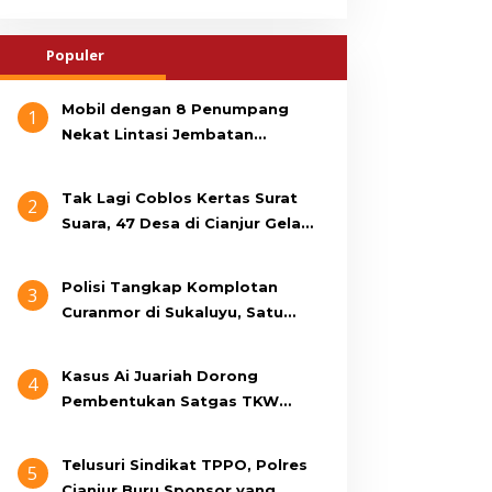
Populer
Mobil dengan 8 Penumpang
1
Nekat Lintasi Jembatan
Gantung, KDM Minta Bupati
Cianjur Cari Identitas
Tak Lagi Coblos Kertas Surat
2
Pengemudi
Suara, 47 Desa di Cianjur Gelar
Pilkades Digital Oktober 2026
Mendatang
Polisi Tangkap Komplotan
3
Curanmor di Sukaluyu, Satu
Terduga Pelaku Masih Berumur
15 Tahun
Kasus Ai Juariah Dorong
4
Pembentukan Satgas TKW
Non-Prosedural di Cianjur
Telusuri Sindikat TPPO, Polres
5
Cianjur Buru Sponsor yang