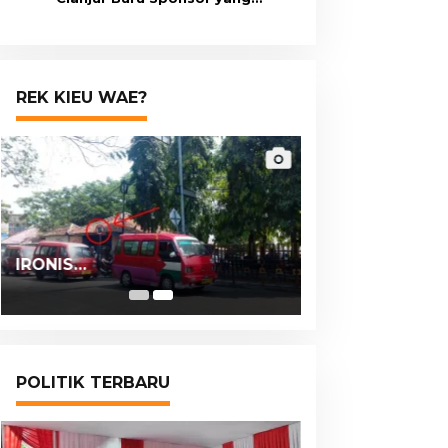
Berangkatkan Ai Juariah ke
Libya Secara Ilegal
REK KIEU WAE?
IRONIS…
POLITIK TERBARU