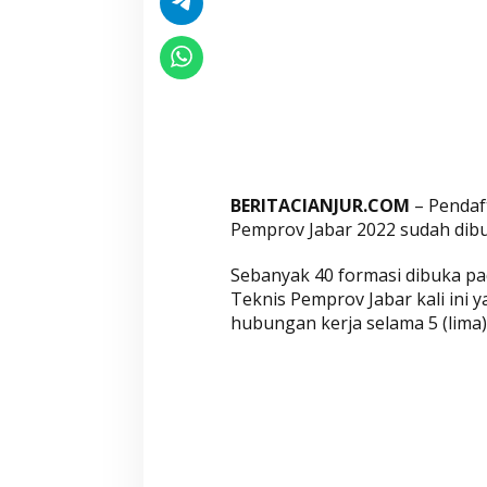
k
a
u
n
t
u
k
4
0
BERITACIANJUR.COM
– Pendaf
Pemprov Jabar 2022 sudah dibu
F
o
Sebanyak 40 formasi dibuka pa
r
Teknis Pemprov Jabar kali ini 
m
hubungan kerja selama 5 (lima)
a
s
i
,
B
u
r