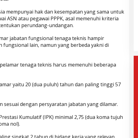
sia mempunyai hak dan kesempatan yang sama untuk
ai ASN atau pegawai PPPK, asal memenuhi kriteria
ak Paslon Lain
Selisih Suara Tipis, MK Tolak
itentukan perundang-undangan.
i dan
Gugatan Herman-Ibang, KPU
Segera Tetapkan Wahyu-
mis, 6 Februari 2025
Di Politik, Aktualita
|
Rabu, 5 Februari 2025
ar jabatan fungsional tenaga teknis hampir
Ramzi
fungsional lain, namun yang berbeda yakni di
, pelamar tenaga teknis harus memenuhi beberapa
amar yaitu 20 (dua puluh) tahun dan paling tinggi 57
kan sesuai dengan persyaratan jabatan yang dilamar.
Prestasi Kumulatif (IPK) minimal 2,75 (dua koma tujuh
oma nol).
ling singkat 2 tahun di bidang kerja yang relevan