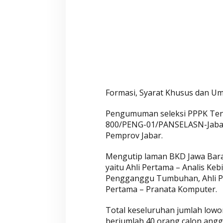
u
a
n
D
a
f
t
a
Formasi, Syarat Khusus dan U
r
!
Pengumuman seleksi PPPK Ten
800/PENG-01/PANSELASN-Jabar/
Pemprov Jabar.
Mengutip laman BKD Jawa Barat
yaitu Ahli Pertama – Analis Ke
Pengganggu Tumbuhan, Ahli Pe
Pertama – Pranata Komputer.
Total keseluruhan jumlah lowo
berjumlah 40 orang calon angg