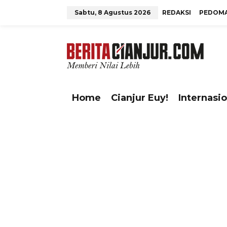
L
Sabtu, 8 Agustus 2026
REDAKSI
PEDOMA
e
w
tutup
a
t
i
k
e
Home
Cianjur Euy!
Internasio
k
o
n
t
e
n