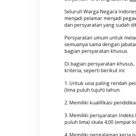
Seluruh Warga Negara Indone
menjadi pelamar menjadi pegaw
Wahyu-Ramzi Segera Dilantik,
Wahyu-Ramzi Aj
dan persyaratan yang sudah d
Ganjar Ramadhan: Jadi Kado
untuk Bersinerg
HUT Gerindra ke-17
Berkolaborasi
Di Aktualita, Politik
|
Kamis, 6 Februari 2025
Di Politik, Aktualita
|
Ka
Persyaratan umum untuk melam
semuanya sama dengan jabatan 
bagian persyaratan khusus.
Di bagian persyaratan khusus
kriteria, seperti berikut ini:
1. Untuk usia paling rendah pel
(lima puluh tujuh) tahun.
2. Memiliki kualifikasi pendidi
3. Memiliki persyaratan Indeks 
puluh lima) skala 4,00 (empat k
4. Memiliki pengalaman kerja pa