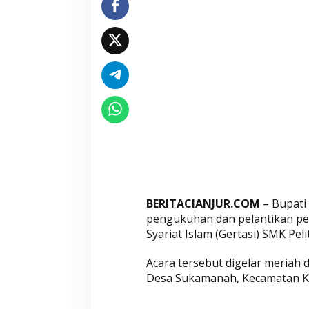
k
u
k
u
h
k
a
n
,
B
u
p
a
BERITACIANJUR.COM
– Bupati
t
pengukuhan dan pelantikan pe
i
Syariat Islam (Gertasi) SMK Pel
C
Acara tersebut digelar meriah
i
Desa Sukamanah, Kecamatan Ka
a
n