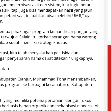
gan modernisasi alat dan sistem, kita ingin petani
 fisik, tapi juga bisa mendapatkan hasil yang jauh
an petani saat ini bahkan bisa melebihi UMR,” ujar
gera Dilantik,
Wahyu-Ramzi Ajak Paslon Lain
m.
n: Jadi Kado
untuk Bersinergi dan
e-17
Berkolaborasi
mis, 6 Februari 2025
Di Politik, Aktualita
|
Kamis, 6 Februari 2025
semua pihak agar program kemandirian pangan yang
t terwujud. Selain itu, terkait serangan hama wereng
kab sudah memiliki strategi khusus.
rtasi, kita telah menyalurkan pestisida dan
agar penyebaran hama dapat ditekan,” ungkapnya.
matan
 Kabupaten Cianjur, Muhammad Toha menambahkan,
as program ke berbagai kecamatan di Kabupaten
h yang memiliki potensi pertanian, dengan fokus
berbasis bahan organik dan mekanisasi modern. Ini