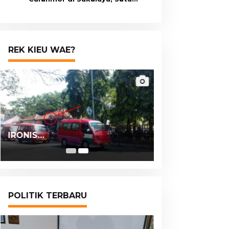
Terduga Pelaku Masih Berumur
15 Tahun
REK KIEU WAE?
IRONIS…
POLITIK TERBARU