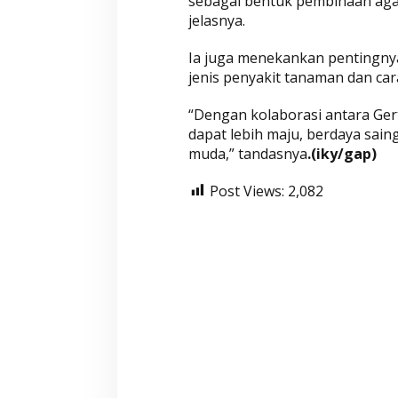
sebagai bentuk pembinaan agar
jelasnya.
Ia juga menekankan pentingny
jenis penyakit tanaman dan ca
“Dengan kolaborasi antara Gert
dapat lebih maju, berdaya sain
muda,” tandasnya
.(iky/gap)
Post Views:
2,082