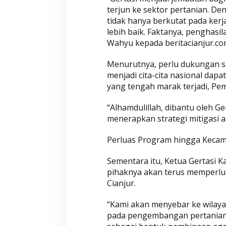
terjun ke sektor pertanian. Den
tidak hanya berkutat pada kerja
lebih baik. Faktanya, penghasil
Wahyu-Ramzi Se
Wahyu kepada beritacianjur.co
Ganjar Ramadha
HUT Gerindra k
Di Aktualita, Politik
|
Ka
Menurutnya, perlu dukungan 
menjadi cita-cita nasional dapa
yang tengah marak terjadi, Pem
“Alhamdulillah, dibantu oleh Ge
menerapkan strategi mitigasi 
Perluas Program hingga Keca
Sementara itu, Ketua Gertasi
pihaknya akan terus memperlu
Cianjur.
“Kami akan menyebar ke wilaya
pada pengembangan pertanian 