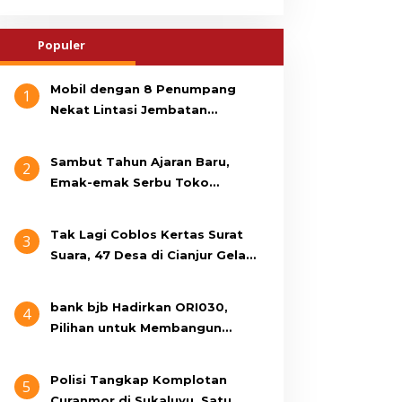
Populer
Mobil dengan 8 Penumpang
1
Nekat Lintasi Jembatan
Gantung, KDM Minta Bupati
Cianjur Cari Identitas
Sambut Tahun Ajaran Baru,
2
Pengemudi
Emak-emak Serbu Toko
Seragam di Jalan Siti Jenab
Tak Lagi Coblos Kertas Surat
3
Suara, 47 Desa di Cianjur Gelar
Pilkades Digital Oktober 2026
Mendatang
bank bjb Hadirkan ORI030,
4
Pilihan untuk Membangun
Masa Depan Lebih Sejahtera
Polisi Tangkap Komplotan
5
Curanmor di Sukaluyu, Satu