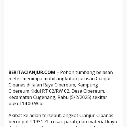
r
e
u
m
,
A
r
u
s
L
a
BERITACIANJUR.COM
– Pohon tumbang belasan
l
meter menimpa mobil angkutan jurusan Cianjur-
u
Cipanas di Jalan Raya Cibereum, Kampung
l
Cibereum Kidul RT 02/RW 02, Desa Cibereum,
i
Kecamatan Cugenang, Rabu (5/2/2025) sekitar
n
pukul 14.00 Wib.
t
a
Akibat kejadian tersebut, angkot Cianjur-Cipanas
s
bernopol F 1931 ZL rusak parah, dan material kayu
S