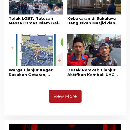
Tolak LGBT, Ratusan
Kebakaran di Sukaluyu
Massa Ormas Islam Gelar
Hanguskan Masjid dan
Unjuk Rasa di DPRD
Madrasah Nurul Ikhsan
Cianjur
Warga Cianjur Kaget
Desak Pemkab Cianjur
Rasakan Getaran,
Aktifkan Kembali UHC
Ternyata Gempa M 5,3
Prioritas, Puluhan Warga
Berpusat di
Unjuk Rasa di Pendopo
Pangandaran
View More