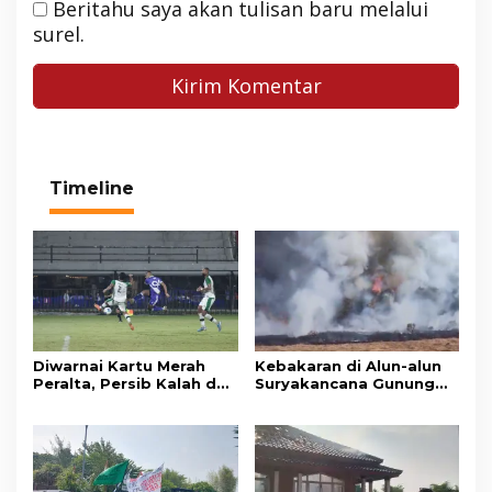
Beritahu saya akan tulisan baru melalui
surel.
Timeline
Diwarnai Kartu Merah
Kebakaran di Alun-alun
Peralta, Persib Kalah dari
Suryakancana Gunung
Persebaya Lewat Drama
Gede Pangrango,
Adu Penalti
Relawan dan Warga
Masih Bersiaga