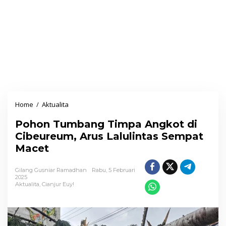
Home
/
Aktualita
P
o
Pohon Tumbang Timpa Angkot di
h
Cibeureum, Arus Lalulintas Sempat
o
Macet
n
T
Gilang Gusniar Ramadhan
Rabu, 5 Februari
u
2025
Aktualita
,
Cianjur Euy!
m
b
a
n