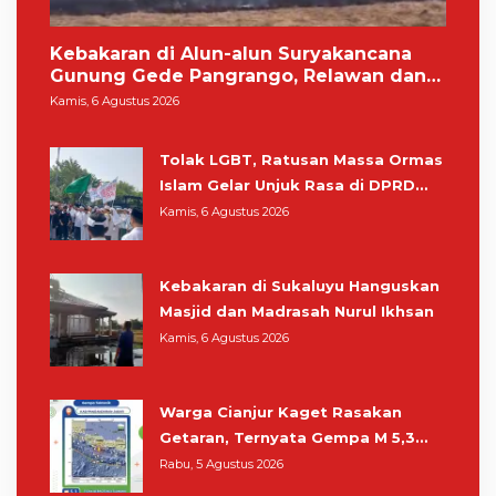
Kebakaran di Alun-alun Suryakancana
Gunung Gede Pangrango, Relawan dan
Warga Masih Bersiaga
Kamis, 6 Agustus 2026
Tolak LGBT, Ratusan Massa Ormas
Islam Gelar Unjuk Rasa di DPRD
Cianjur
Kamis, 6 Agustus 2026
Kebakaran di Sukaluyu Hanguskan
Masjid dan Madrasah Nurul Ikhsan
Kamis, 6 Agustus 2026
Warga Cianjur Kaget Rasakan
Getaran, Ternyata Gempa M 5,3
Berpusat di Pangandaran
Rabu, 5 Agustus 2026