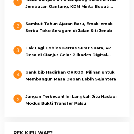
1
Jembatan Gantung, KDM Minta Bupati
Cianjur Cari Identitas Pengemudi
Sambut Tahun Ajaran Baru, Emak-emak
2
Serbu Toko Seragam di Jalan Siti Jenab
Tak Lagi Coblos Kertas Surat Suara, 47
3
Desa di Cianjur Gelar Pilkades Digital
Oktober 2026 Mendatang
bank bjb Hadirkan ORI030, Pilihan untuk
4
Membangun Masa Depan Lebih Sejahtera
Jangan Terkecoh! Ini Langkah Jitu Hadapi
5
Modus Bukti Transfer Palsu
REK KIEU WAE?