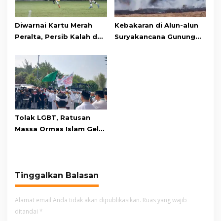
Diwarnai Kartu Merah
Kebakaran di Alun-alun
Peralta, Persib Kalah dari
Suryakancana Gunung
Persebaya Lewat Drama
Gede Pangrango,
Adu Penalti
Relawan dan Warga
Masih Bersiaga
Tolak LGBT, Ratusan
Massa Ormas Islam Gelar
Unjuk Rasa di DPRD
Cianjur
Tinggalkan Balasan
Alamat email Anda tidak akan dipublikasikan.
Ruas yang wajib
ditandai
*