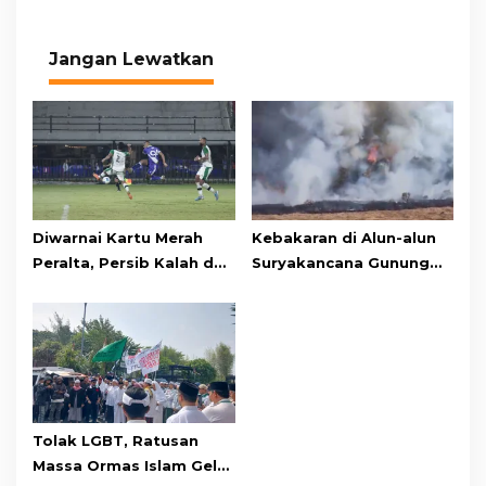
Jangan Lewatkan
Diwarnai Kartu Merah
Kebakaran di Alun-alun
Peralta, Persib Kalah dari
Suryakancana Gunung
Persebaya Lewat Drama
Gede Pangrango,
Adu Penalti
Relawan dan Warga
Masih Bersiaga
Tolak LGBT, Ratusan
Massa Ormas Islam Gelar