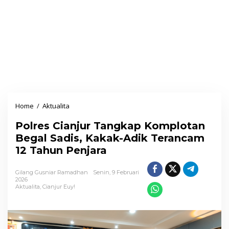
Home
/
Aktualita
P
o
Polres Cianjur Tangkap Komplotan
l
Begal Sadis, Kakak-Adik Terancam
r
12 Tahun Penjara
e
s
Gilang Gusniar Ramadhan
Senin, 9 Februari
C
2026
Aktualita
,
Cianjur Euy!
i
a
n
j