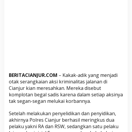
e
g
a
l
S
a
d
i
s
,
K
BERITACIANJUR.COM
– Kakak-adik yang menjadi
a
otak serangkaian aksi kriminalitas jalanan di
k
Cianjur kian meresahkan. Mereka disebut
a
komplotan begal sadis karena dalam setiap aksinya
k
tak segan-segan melukai korbannya.
-
A
Setelah melakukan penyelidikan dan penyidikan,
d
akhirnya Polres Cianjur berhasil meringkus dua
i
pelaku yakni RA dan RSW, sedangkan satu pelaku
k