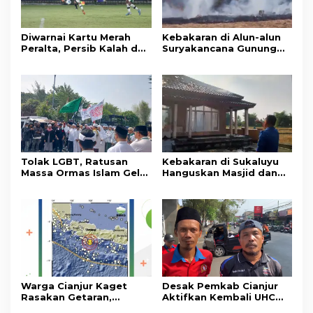
Diwarnai Kartu Merah
Kebakaran di Alun-alun
Peralta, Persib Kalah dari
Suryakancana Gunung
Persebaya Lewat Drama
Gede Pangrango,
Adu Penalti
Relawan dan Warga
Masih Bersiaga
Tolak LGBT, Ratusan
Kebakaran di Sukaluyu
Massa Ormas Islam Gelar
Hanguskan Masjid dan
Unjuk Rasa di DPRD
Madrasah Nurul Ikhsan
Cianjur
Warga Cianjur Kaget
Desak Pemkab Cianjur
Rasakan Getaran,
Aktifkan Kembali UHC
Ternyata Gempa M 5,3
Prioritas, Puluhan Warga