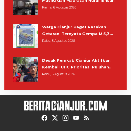
Masjid dan Madrasah Nurul Ikhsan
Kamis, 6 Agustus 2026
Warga Cianjur Kaget Rasakan
Getaran, Ternyata Gempa M 5,3
Berpusat di Pangandaran
Rabu, 5 Agustus 2026
Desak Pemkab Cianjur Aktifkan
Kembali UHC Prioritas, Puluhan
Warga Unjuk Rasa di Pendopo
Rabu, 5 Agustus 2026