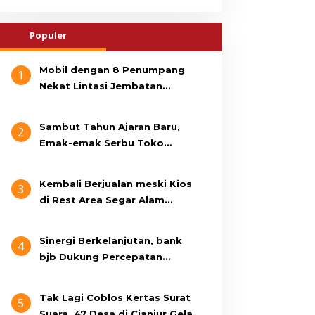
Populer
Mobil dengan 8 Penumpang
1
Nekat Lintasi Jembatan
Gantung, KDM Minta Bupati
Cianjur Cari Identitas
Sambut Tahun Ajaran Baru,
2
Pengemudi
Emak-emak Serbu Toko
Seragam di Jalan Siti Jenab
Kembali Berjualan meski Kios
3
di Rest Area Segar Alam
Dibongkar, Pedagang: Ini
Bukan Bangunan Liar, Kami
Sinergi Berkelanjutan, bank
4
Bayar Pajak
bjb Dukung Percepatan
Program Rumah Layak Huni
Melalui BSPS 2026
Tak Lagi Coblos Kertas Surat
5
Suara, 47 Desa di Cianjur Gelar