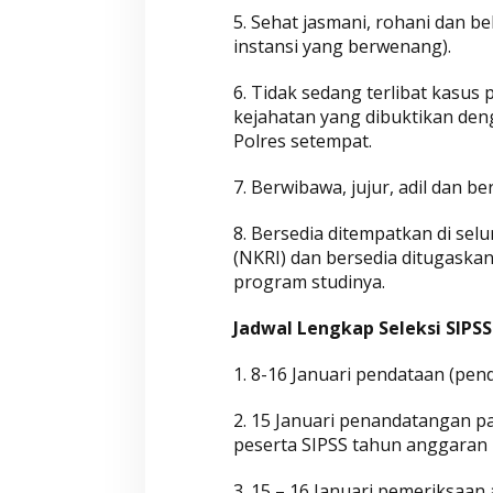
5. Sehat jasmani, rohani dan b
instansi yang berwenang).
Wahyu-Ramzi Se
6. Tidak sedang terlibat kasus
Ganjar Ramadha
kejahatan yang dibuktikan deng
HUT Gerindra k
Di Aktualita, Politik
|
Ka
Polres setempat.
7. Berwibawa, jujur, adil dan be
8. Bersedia ditempatkan di sel
(NKRI) dan bersedia ditugaskan
program studinya.
Jadwal Lengkap Seleksi SIPSS
1. 8-16 Januari pendataan (pend
2. 15 Januari penandatangan p
peserta SIPSS tahun anggaran 2
3. 15 – 16 Januari pemeriksaan 