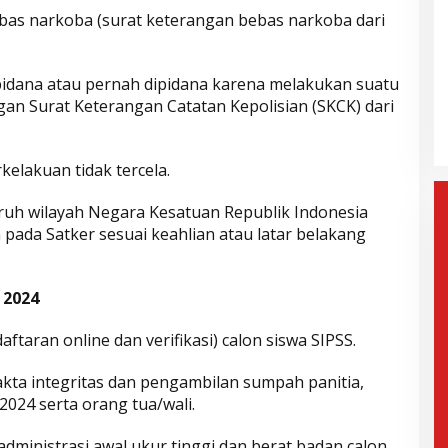
ebas narkoba (surat keterangan bebas narkoba dari
gera Dilantik,
Wahyu-Ramzi Ajak Paslon Lain
 pidana atau pernah dipidana karena melakukan suatu
n: Jadi Kado
untuk Bersinergi dan
an Surat Keterangan Catatan Kepolisian (SKCK) dari
e-17
Berkolaborasi
mis, 6 Februari 2025
Di Politik, Aktualita
|
Kamis, 6 Februari 2025
rkelakuan tidak tercela.
uruh wilayah Negara Kesatuan Republik Indonesia
 pada Satker sesuai keahlian atau latar belakang
 2024
aftaran online dan verifikasi) calon siswa SIPSS.
akta integritas dan pengambilan sumpah panitia,
024 serta orang tua/wali.
administrasi awal ukur tinggi dan berat badan calon