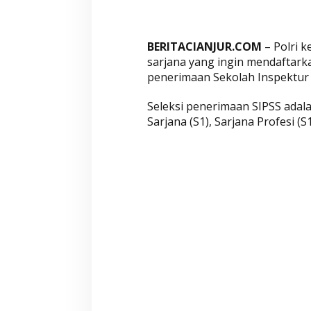
r
a
t
BERITACIANJUR.COM
– Polri 
d
sarjana yang ingin mendaftarkan
a
penerimaan Sekolah Inspektur 
n
J
Seleksi penerimaan SIPSS adala
a
Sarjana (S1), Sarjana Profesi (S1
d
w
a
l
L
e
n
g
k
a
p
n