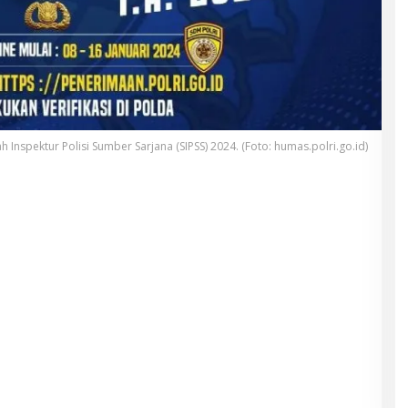
ah Inspektur Polisi Sumber Sarjana (SIPSS) 2024. (Foto: humas.polri.go.id)