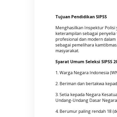
y
a
d
Tujuan Pendidikan SIPSS
i
Menghasilkan Inspektur Polisi 
S
keterampilan sebagai penyelia t
i
profesional dan modern dalam
n
sebagai pemelihara kamtibmas
i
masyarakat.
Syarat Umum Seleksi SIPSS 2
1. Warga Negara Indonesia (WN
2. Beriman dan bertakwa kepa
3. Setia kepada Negara Kesatu
Undang-Undang Dasar Negara 
4. Berumur paling rendah 18 (d