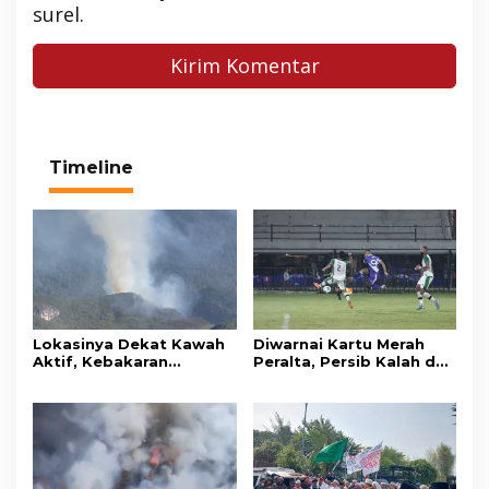
surel.
Timeline
Lokasinya Dekat Kawah
Diwarnai Kartu Merah
Aktif, Kebakaran
Peralta, Persib Kalah dari
Kembali Melanda
Persebaya Lewat Drama
Kawasan Gunung Gede
Adu Penalti
Pangrango