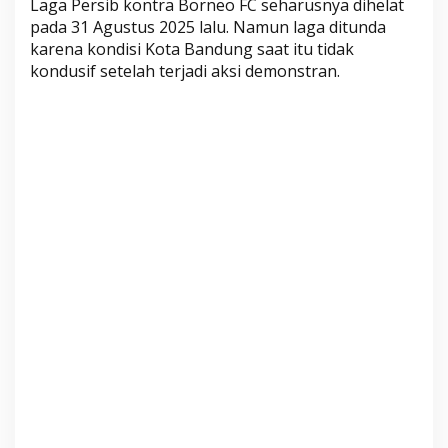
Laga Persib kontra Borneo FC seharusnya dihelat
g
pada 31 Agustus 2025 lalu. Namun laga ditunda
P
karena kondisi Kota Bandung saat itu tidak
e
kondusif setelah terjadi aksi demonstran.
m
u
n
c
a
k