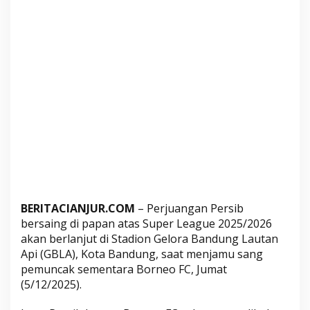
s
m
e
H
o
d
a
k
T
a
k
l
u
BERITACIANJUR.COM
– Perjuangan Persib
k
bersaing di papan atas Super League 2025/2026
k
akan berlanjut di Stadion Gelora Bandung Lautan
a
Api (GBLA), Kota Bandung, saat menjamu sang
n
pemuncak sementara Borneo FC, Jumat
S
(5/12/2025).
a
n