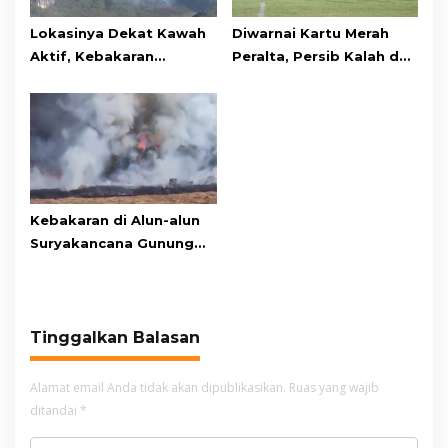
Lokasinya Dekat Kawah
Diwarnai Kartu Merah
Aktif, Kebakaran
Peralta, Persib Kalah dari
Kembali Melanda
Persebaya Lewat Drama
Kawasan Gunung Gede
Adu Penalti
Pangrango
Kebakaran di Alun-alun
Suryakancana Gunung
Gede Pangrango,
Relawan dan Warga
Masih Bersiaga
Tinggalkan Balasan
Alamat email Anda tidak akan dipublikasikan.
Ruas yang wajib
ditandai
*