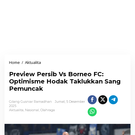
Home
/
Aktualita
P
r
Preview Persib Vs Borneo FC:
e
Optimisme Hodak Taklukkan Sang
v
Pemuncak
i
e
Gilang Gusniar Ramadhan
Jumat, 5 Desember
w
2025
Aktualita
,
Nasional
,
Olahraga
P
e
r
s