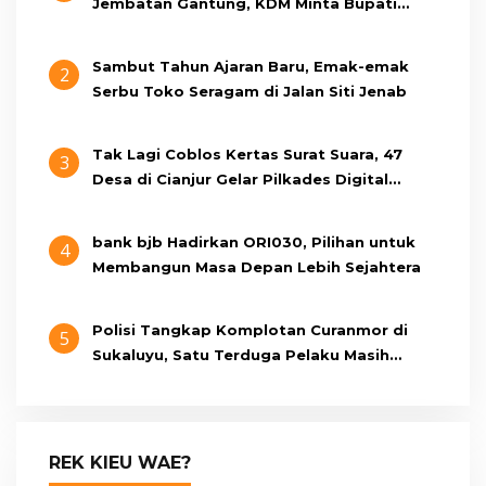
Jembatan Gantung, KDM Minta Bupati
Cianjur Cari Identitas Pengemudi
Sambut Tahun Ajaran Baru, Emak-emak
2
Serbu Toko Seragam di Jalan Siti Jenab
Tak Lagi Coblos Kertas Surat Suara, 47
3
Desa di Cianjur Gelar Pilkades Digital
Oktober 2026 Mendatang
bank bjb Hadirkan ORI030, Pilihan untuk
4
Membangun Masa Depan Lebih Sejahtera
Polisi Tangkap Komplotan Curanmor di
5
Sukaluyu, Satu Terduga Pelaku Masih
Berumur 15 Tahun
REK KIEU WAE?