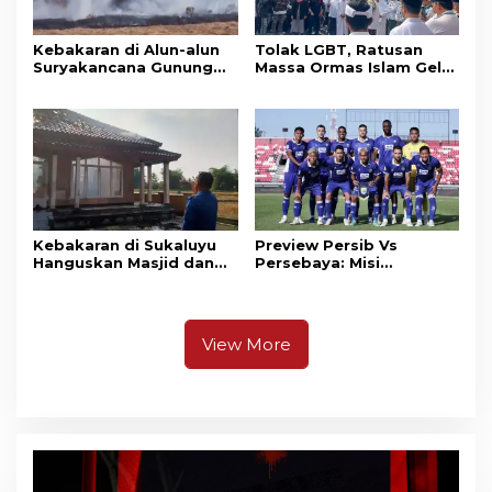
Kebakaran di Alun-alun
Tolak LGBT, Ratusan
Suryakancana Gunung
Massa Ormas Islam Gelar
Gede Pangrango,
Unjuk Rasa di DPRD
Relawan dan Warga
Cianjur
Masih Bersiaga
Kebakaran di Sukaluyu
Preview Persib Vs
Hanguskan Masjid dan
Persebaya: Misi
Madrasah Nurul Ikhsan
Pangeran Biru Raih Gelar
Juara Piala Presiden
Kedua
View More