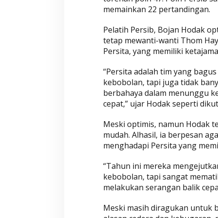
memainkan 22 pertandingan.
Pelatih Persib, Bojan Hodak op
tetap mewanti-wanti Thom Hay
Persita, yang memiliki ketajam
“Persita adalah tim yang bagus
kebobolan, tapi juga tidak ba
berbahaya dalam menunggu kes
cepat,” ujar Hodak seperti dikut
Meski optimis, namun Hodak te
mudah. Alhasil, ia berpesan ag
menghadapi Persita yang memil
“Tahun ini mereka mengejutka
kebobolan, tapi sangat memat
melakukan serangan balik cepa
Meski masih diragukan untuk b