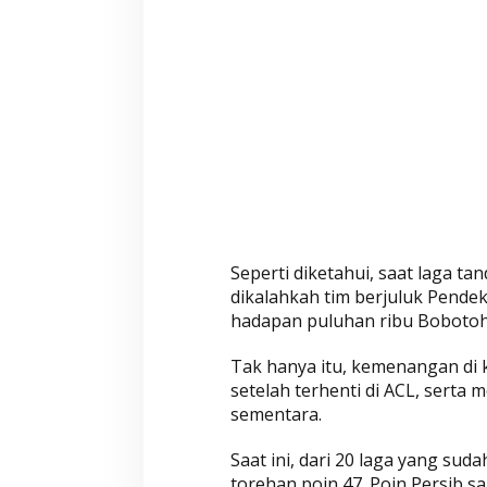
A
m
a
n
k
a
n
P
u
n
c
Seperti diketahui, saat laga t
a
dikalahkah tim berjuluk Pendek
k
hadapan puluhan ribu Bobotoh
Tak hanya itu, kemenangan di 
setelah terhenti di ACL, sert
sementara.
Saat ini, dari 20 laga yang su
torehan poin 47. Poin Persib s