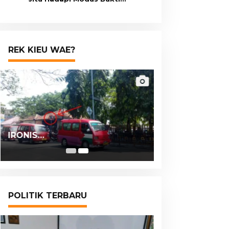
Transfer Palsu
REK KIEU WAE?
IRONIS…
POLITIK TERBARU