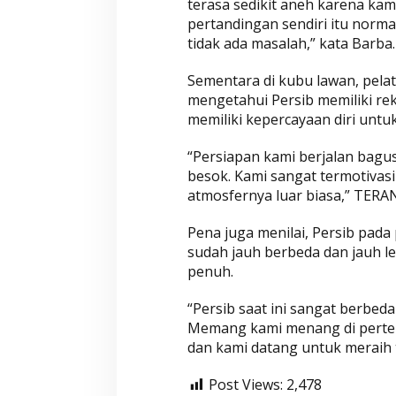
terasa sedikit aneh karena kami
pertandingan sendiri itu normal.
tidak ada masalah,” kata Barba.
Sementara di kubu lawan, pelat
mengetahui Persib memiliki re
memiliki kepercayaan diri untu
“Persiapan kami berjalan bagu
besok. Kami sangat termotivasi
atmosfernya luar biasa,” TER
Pena juga menilai, Persib pad
sudah jauh berbeda dan jauh le
penuh.
“Persib saat ini sangat berbe
Memang kami menang di pertem
dan kami datang untuk meraih t
Post Views:
2,478