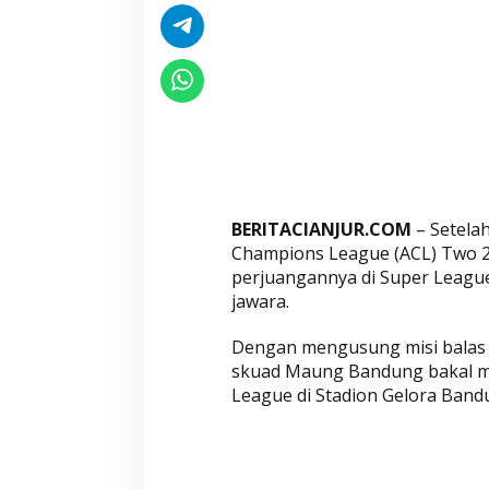
O
b
a
t
i
L
u
k
a
BERITACIANJUR.COM
– Setelah
B
Champions League (ACL) Two 20
o
perjuangannya di Super Leagu
b
jawara.
o
t
Dengan mengusung misi balas d
o
skuad Maung Bandung bakal me
h
League di Stadion Gelora Band
d
a
n