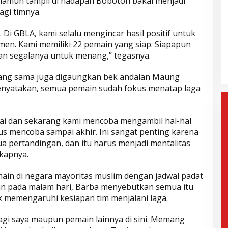
namun tampil di hadapan Bobotoh bakal menjadi
agi timnya.
 Di GBLA, kami selalu mengincar hasil positif untuk
gera Dilantik,
Wahyu-Ramzi Ajak Paslon Lain
men. Kami memiliki 22 pemain yang siap. Siapapun
n: Jadi Kado
untuk Bersinergi dan
e-17
Berkolaborasi
n segalanya untuk menang,” tegasnya.
mis, 6 Februari 2025
Di Politik, Aktualita
|
Kamis, 6 Februari 2025
ang sama juga digaungkan bek andalan Maung
menyatakan, semua pemain sudah fokus menatap laga
sai dan sekarang kami mencoba mengambil hal-hal
erus mencoba sampai akhir. Ini sangat penting karena
pertandingan, dan itu harus menjadi mentalitas
kapnya.
in di negara mayoritas muslim dengan jadwal padat
n pada malam hari, Barba menyebutkan semua itu
k memengaruhi kesiapan tim menjalani laga.
bagi saya maupun pemain lainnya di sini. Memang