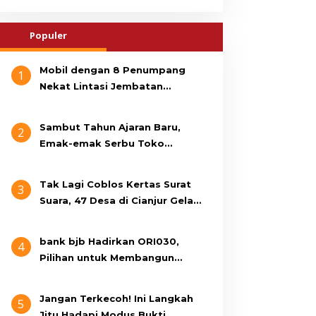
Populer
Mobil dengan 8 Penumpang
1
Nekat Lintasi Jembatan
Gantung, KDM Minta Bupati
Cianjur Cari Identitas
Sambut Tahun Ajaran Baru,
2
Pengemudi
Emak-emak Serbu Toko
Seragam di Jalan Siti Jenab
Tak Lagi Coblos Kertas Surat
3
Suara, 47 Desa di Cianjur Gelar
Pilkades Digital Oktober 2026
Mendatang
bank bjb Hadirkan ORI030,
4
Pilihan untuk Membangun
Masa Depan Lebih Sejahtera
Jangan Terkecoh! Ini Langkah
5
Jitu Hadapi Modus Bukti