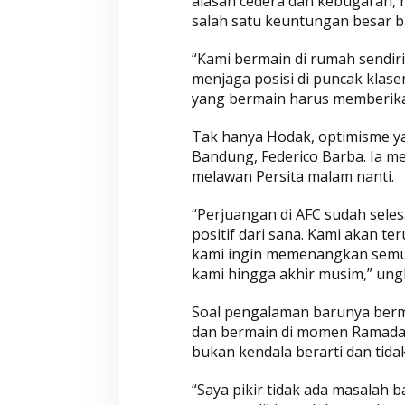
alasan cedera dan kebugaran, 
salah satu keuntungan besar b
“Kami bermain di rumah sendiri.
Wahyu-Ramzi Se
menjaga posisi di puncak klase
Ganjar Ramadha
HUT Gerindra k
yang bermain harus memberika
Di Aktualita, Politik
|
Ka
Tak hanya Hodak, optimisme y
Bandung, Federico Barba. Ia 
melawan Persita malam nanti.
“Perjuangan di AFC sudah sele
positif dari sana. Kami akan t
kami ingin memenangkan semua 
kami hingga akhir musim,” ung
Soal pengalaman barunya berma
dan bermain di momen Ramada
bukan kendala berarti dan tida
“Saya pikir tidak ada masalah 