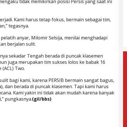
mengaku tidak memikirkan posisi Persis yang saat ini
ak Paslon Lain
Selisih Suara Tipis, MK Tolak
terjadi. Kami harus tetap fokus, bermain sebagai tim,
i dan
Gugatan Herman-Ibang, KPU
n,” tegasnya.
Segera Tetapkan Wahyu-
mis, 6 Februari 2025
Di Politik, Aktualita
|
Rabu, 5 Februari 2025
Ramzi
pelatih anyar, Milomir Selsija, menilai menghadapi
an berjalan sulit.
anya sekadar Tengah berada di puncak klasemen
un juga merupakan tim sukses lolos ke babak 16
 (ACL) Two.
sulit bagi kami, karena PERSIB bermain sangat bagus,
a), dan berada di puncak klasemen. Tapi kami harus
ncana. Kami yakin ini tidak akan mudah karena banyak
i,” pungkasnya.
(gil/bbs)