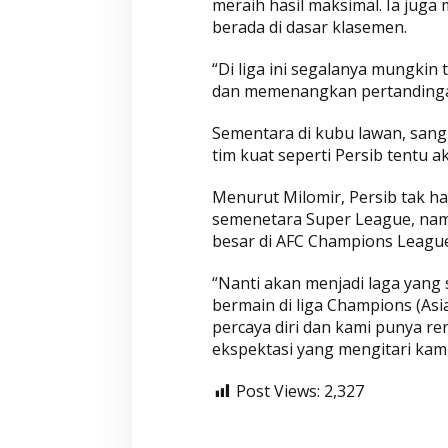
meraih hasil maksimal. Ia juga 
berada di dasar klasemen.
Wahyu-Ramzi Segera Dilantik,
Wahyu-Ramzi Aj
“Di liga ini segalanya mungkin 
Ganjar Ramadhan: Jadi Kado
untuk Bersinerg
dan memenangkan pertandinga
HUT Gerindra ke-17
Berkolaborasi
Di Aktualita, Politik
|
Kamis, 6 Februari 2025
Di Politik, Aktualita
|
Ka
Sementara di kubu lawan, sang 
tim kuat seperti Persib tentu ak
Menurut Milomir, Persib tak h
semenetara Super League, nam
besar di AFC Champions League
“Nanti akan menjadi laga yang 
bermain di liga Champions (Asi
percaya diri dan kami punya re
ekspektasi yang mengitari kam
Post Views:
2,327