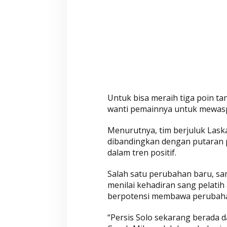
r
a
n
K
e
d
u
a
Untuk bisa meraih tiga poin ta
wanti pemainnya untuk mewaspa
Menurutnya, tim berjuluk Las
dibandingkan dengan putaran pe
dalam tren positif.
Salah satu perubahan baru, sa
menilai kehadiran sang pelatih
berpotensi membawa perubahan
“Persis Solo sekarang berada d