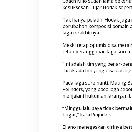
Coach Milo sudah lama bekerja
kesuksesan,” ujar Hodak seperti 
Tak hanya pelatih, Hodak jug
perubahan komposisi pemain as
laga terakhirnya.
Meski tetap optimis bisa mera
tetap beranggapan laga sore n
“Ini adalah tim yang benar-ben
Tidak ada tim yang bisa datan
Pada laga sore nanti, Maung Ba
Reijnders, yang pada laga seb
menjalani hukuman larangan be
“Minggu lalu saya tidak bermain
bugar,” kata Reijnders.
Eliano menegaskan dirinya ber