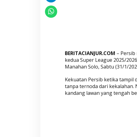
n
T
a
n
d
a
n
BERITACIANJUR.COM
– Persib
g
kedua Super League 2025/2026 k
P
Manahan Solo, Sabtu (31/1/2026
e
r
Kekuatan Persib ketika tampil d
d
tanpa ternoda dari kekalahan. 
a
kandang lawan yang tengah ber
n
a
P
u
t
a