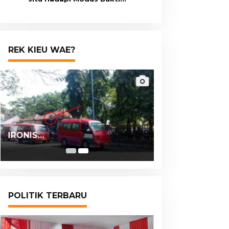
Transfer Palsu
REK KIEU WAE?
IRONIS…
POLITIK TERBARU