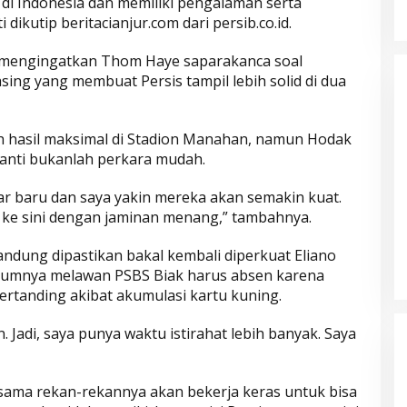
 di Indonesia dan memiliki pengalaman serta
dikutip beritacianjur.com dari persib.co.id.
a mengingatkan Thom Haye saparakanca soal
ing yang membuat Persis tampil lebih solid di dua
ih hasil maksimal di Stadion Manahan, namun Hodak
anti bukanlah perkara mudah.
ar baru dan saya yakin mereka akan semakin kuat.
g ke sini dengan jaminan menang,” tambahnya.
Parkir Sembarangan
ndung dipastikan bakal kembali diperkuat Eliano
elumnya melawan PSBS Biak harus absen karena
rtanding akibat akumulasi kartu kuning.
. Jadi, saya punya waktu istirahat lebih banyak. Saya
sama rekan-rekannya akan bekerja keras untuk bisa