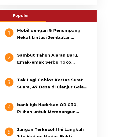
Populer
Mobil dengan 8 Penumpang
1
Nekat Lintasi Jembatan
Gantung, KDM Minta Bupati
Cianjur Cari Identitas
Sambut Tahun Ajaran Baru,
2
Pengemudi
Emak-emak Serbu Toko
Seragam di Jalan Siti Jenab
Tak Lagi Coblos Kertas Surat
3
Suara, 47 Desa di Cianjur Gelar
Pilkades Digital Oktober 2026
Mendatang
bank bjb Hadirkan ORI030,
4
Pilihan untuk Membangun
Masa Depan Lebih Sejahtera
Jangan Terkecoh! Ini Langkah
5
Jitu Hadapi Modus Bukti