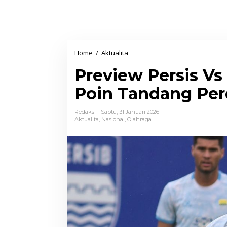
Home
/
Aktualita
P
r
Preview Persis Vs
e
v
Poin Tandang Per
i
e
Redaksi
Sabtu, 31 Januari 2026
Aktualita
,
Nasional
,
Olahraga
w
P
e
r
s
i
s
V
s