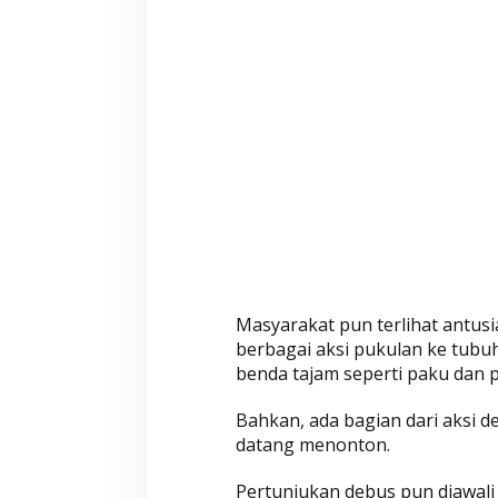
i
h
a
l
a
l
,
B
e
g
i
n
i
Masyarakat pun terlihat antu
F
berbagai aksi pukulan ke tubu
a
benda tajam seperti paku dan 
k
t
Bahkan, ada bagian dari aksi 
a
datang menonton.
n
y
Pertunjukan debus pun diawali