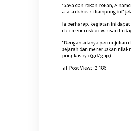
“Saya dan rekan-rekan, Alham
acara debus di kampung ini” jel
Wahyu-Ramzi Se
Ia berharap, kegiatan ini dapa
Ganjar Ramadha
dan meneruskan warisan buda
HUT Gerindra k
Di Aktualita, Politik
|
Ka
“Dengan adanya pertunjukan d
sejarah dan meneruskan nilai-
pungkasnya.
(gil/gap)
Post Views:
2,186