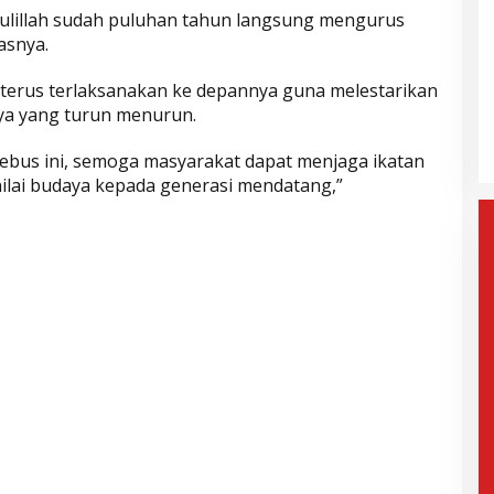
dulillah sudah puluhan tahun langsung mengurus
asnya.
gera Dilantik,
Wahyu-Ramzi Ajak Paslon Lain
t terus terlaksanakan ke depannya guna melestarikan
n: Jadi Kado
untuk Bersinergi dan
ya yang turun menurun.
e-17
Berkolaborasi
mis, 6 Februari 2025
Di Politik, Aktualita
|
Kamis, 6 Februari 2025
ebus ini, semoga masyarakat dapat menjaga ikatan
nilai budaya kepada generasi mendatang,”