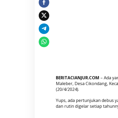
y
a
S
e
n
d
i
r
i
S
a
a
t
BERITACIANJUR.COM
– Ada yan
H
Maleber, Desa Cikondang, Kec
a
(20/4/2024).
l
Yups, ada pertunjukan debus 
a
dan rutin digelar setiap tahunn
l
B