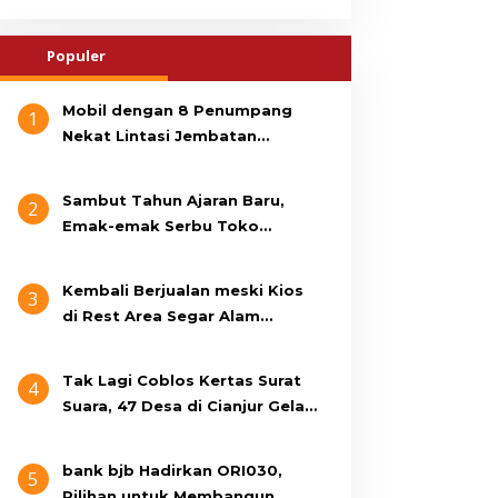
Populer
Mobil dengan 8 Penumpang
1
Nekat Lintasi Jembatan
Gantung, KDM Minta Bupati
Cianjur Cari Identitas
Sambut Tahun Ajaran Baru,
2
Pengemudi
Emak-emak Serbu Toko
Seragam di Jalan Siti Jenab
Kembali Berjualan meski Kios
3
di Rest Area Segar Alam
Dibongkar, Pedagang: Ini
Bukan Bangunan Liar, Kami
Tak Lagi Coblos Kertas Surat
4
Bayar Pajak
Suara, 47 Desa di Cianjur Gelar
Pilkades Digital Oktober 2026
Mendatang
bank bjb Hadirkan ORI030,
5
Pilihan untuk Membangun