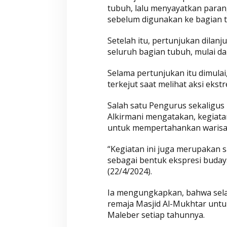
tubuh, lalu menyayatkan paran
a
sebelum digunakan ke bagian 
Setelah itu, pertunjukan dilan
seluruh bagian tubuh, mulai dari
Selama pertunjukan itu dimula
terkejut saat melihat aksi ekst
Salah satu Pengurus sekaligu
Alkirmani mengatakan, kegiata
untuk mempertahankan warisan 
“Kegiatan ini juga merupakan 
sebagai bentuk ekspresi buday
(22/4/2024).
Ia mengungkapkan, bahwa selam
remaja Masjid Al-Mukhtar unt
Maleber setiap tahunnya.