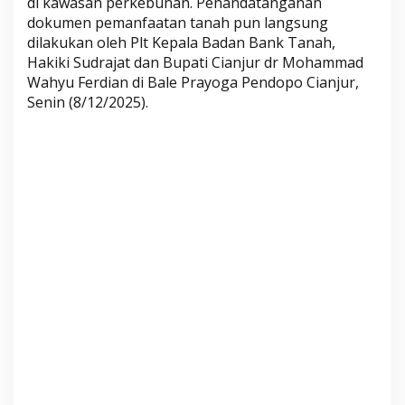
di kawasan perkebunan. Penandatanganan
r
dokumen pemanfaatan tanah pun langsung
g
dilakukan oleh Plt Kepala Badan Bank Tanah,
e
Hakiki Sudrajat dan Bupati Cianjur dr Mohammad
t
Wahyu Ferdian di Bale Prayoga Pendopo Cianjur,
T
Senin (8/12/2025).
o
t
a
l
d
a
r
i
B
a
d
a
n
B