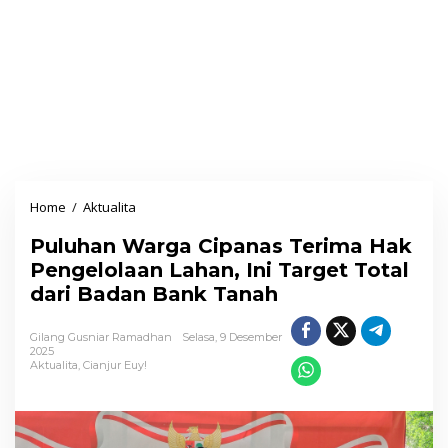
Home
/
Aktualita
P
u
Puluhan Warga Cipanas Terima Hak
l
Pengelolaan Lahan, Ini Target Total
u
dari Badan Bank Tanah
h
a
Gilang Gusniar Ramadhan
Selasa, 9 Desember
n
2025
Aktualita
,
Cianjur Euy!
W
a
r
g