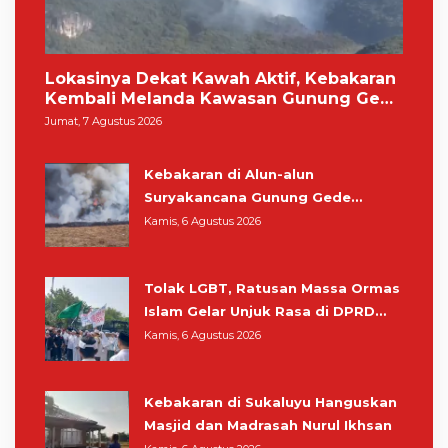
Lokasinya Dekat Kawah Aktif, Kebakaran
Kembali Melanda Kawasan Gunung Gede
Pangrango
Jumat, 7 Agustus 2026
Kebakaran di Alun-alun
Suryakancana Gunung Gede
Pangrango, Relawan dan Warga
Kamis, 6 Agustus 2026
Masih Bersiaga
Tolak LGBT, Ratusan Massa Ormas
Islam Gelar Unjuk Rasa di DPRD
Cianjur
Kamis, 6 Agustus 2026
Kebakaran di Sukaluyu Hanguskan
Masjid dan Madrasah Nurul Ikhsan