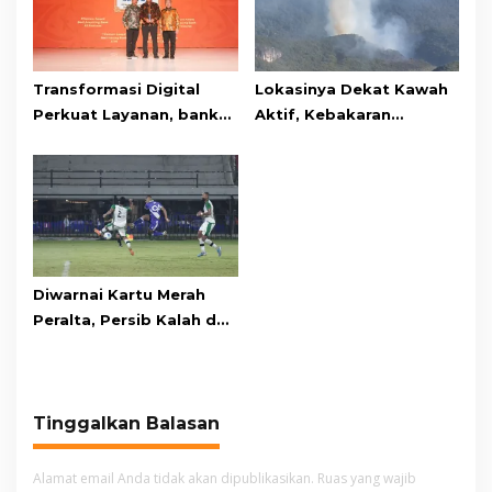
Transformasi Digital
Lokasinya Dekat Kawah
Perkuat Layanan, bank
Aktif, Kebakaran
bjb Raih Lima Titanium
Kembali Melanda
Awards pada PRIMA
Kawasan Gunung Gede
Awards 2026
Pangrango
Diwarnai Kartu Merah
Peralta, Persib Kalah dari
Persebaya Lewat Drama
Adu Penalti
Tinggalkan Balasan
Alamat email Anda tidak akan dipublikasikan.
Ruas yang wajib