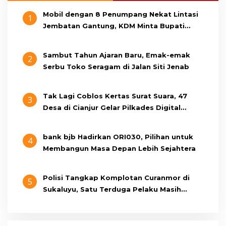
Mobil dengan 8 Penumpang Nekat Lintasi
1
Jembatan Gantung, KDM Minta Bupati
Cianjur Cari Identitas Pengemudi
Sambut Tahun Ajaran Baru, Emak-emak
2
Serbu Toko Seragam di Jalan Siti Jenab
Tak Lagi Coblos Kertas Surat Suara, 47
3
Desa di Cianjur Gelar Pilkades Digital
Oktober 2026 Mendatang
bank bjb Hadirkan ORI030, Pilihan untuk
4
Membangun Masa Depan Lebih Sejahtera
Polisi Tangkap Komplotan Curanmor di
5
Sukaluyu, Satu Terduga Pelaku Masih
Berumur 15 Tahun