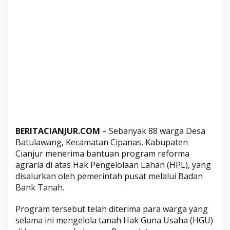
n
g
e
l
o
l
a
a
n
L
a
BERITACIANJUR.COM
– Sebanyak 88 warga Desa
h
Batulawang, Kecamatan Cipanas, Kabupaten
a
Cianjur menerima bantuan program reforma
n
agraria di atas Hak Pengelolaan Lahan (HPL), yang
,
disalurkan oleh pemerintah pusat melalui Badan
I
Bank Tanah.
n
i
Program tersebut telah diterima para warga yang
T
selama ini mengelola tanah Hak Guna Usaha (HGU)
a