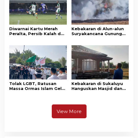
Diwarnai Kartu Merah
Kebakaran di Alun-alun
Peralta, Persib Kalah dari
Suryakancana Gunung
Persebaya Lewat Drama
Gede Pangrango,
Adu Penalti
Relawan dan Warga
Masih Bersiaga
Tolak LGBT, Ratusan
Kebakaran di Sukaluyu
Massa Ormas Islam Gelar
Hanguskan Masjid dan
Unjuk Rasa di DPRD
Madrasah Nurul Ikhsan
Cianjur
View More