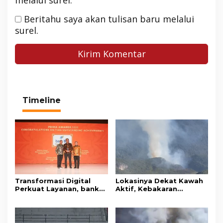
Beritahu saya akan tulisan baru melalui
surel.
Timeline
Transformasi Digital
Lokasinya Dekat Kawah
Perkuat Layanan, bank
Aktif, Kebakaran
bjb Raih Lima Titanium
Kembali Melanda
Awards pada PRIMA
Kawasan Gunung Gede
Awards 2026
Pangrango