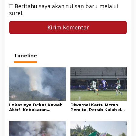
Beritahu saya akan tulisan baru melalui
surel.
Timeline
Lokasinya Dekat Kawah
Diwarnai Kartu Merah
Aktif, Kebakaran
Peralta, Persib Kalah dari
Kembali Melanda
Persebaya Lewat Drama
Kawasan Gunung Gede
Adu Penalti
Pangrango