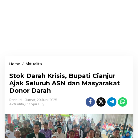
Home
/
Aktualita
S
t
Stok Darah Krisis, Bupati Cianjur
o
Ajak Seluruh ASN dan Masyarakat
k
Donor Darah
D
a
Redaksi
Jumat, 20 Juni 2025
Aktualita
,
Cianjur Euy!
r
a
h
K
r