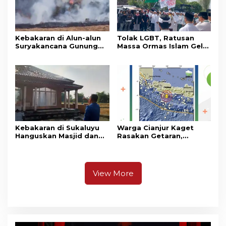
Kebakaran di Alun-alun
Tolak LGBT, Ratusan
Suryakancana Gunung
Massa Ormas Islam Gelar
Gede Pangrango,
Unjuk Rasa di DPRD
Relawan dan Warga
Cianjur
Masih Bersiaga
Kebakaran di Sukaluyu
Warga Cianjur Kaget
Hanguskan Masjid dan
Rasakan Getaran,
Madrasah Nurul Ikhsan
Ternyata Gempa M 5,3
Berpusat di
Pangandaran
View More