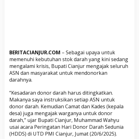
j
a
k
S
e
l
u
r
BERITACIANJUR.COM
– Sebagai upaya untuk
u
memenuhi kebutuhan stok darah yang kini sedang
h
mengalami krisis, Bupati Cianjur mengajak seluruh
A
ASN dan masyarakat untuk mendonorkan
S
darahnya.
N
“Kesadaran donor darah harus ditingkatkan.
d
Makanya saya instruksikan setiap ASN untuk
a
donor darah. Kemudian Camat dan Kades (kepala
n
desa) juga mengajak warganya untuk donor
M
darah,” ujar Bupati Cianjur, Muhammad Wahyu
a
usai acara Peringatan Hari Donor Darah Sedunia
s
(HDDS) di UTD PMI Cianjur, Jumat (20/6/2025).
y