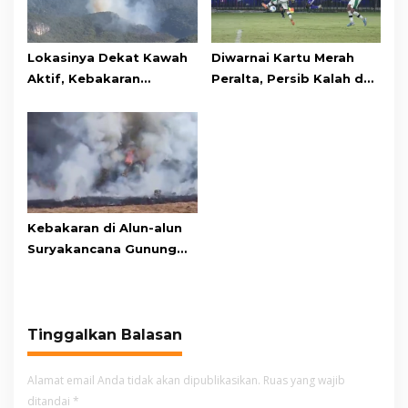
Lokasinya Dekat Kawah
Diwarnai Kartu Merah
Aktif, Kebakaran
Peralta, Persib Kalah dari
Kembali Melanda
Persebaya Lewat Drama
Kawasan Gunung Gede
Adu Penalti
Pangrango
Kebakaran di Alun-alun
Suryakancana Gunung
Gede Pangrango,
Relawan dan Warga
Masih Bersiaga
Tinggalkan Balasan
Alamat email Anda tidak akan dipublikasikan.
Ruas yang wajib
ditandai
*