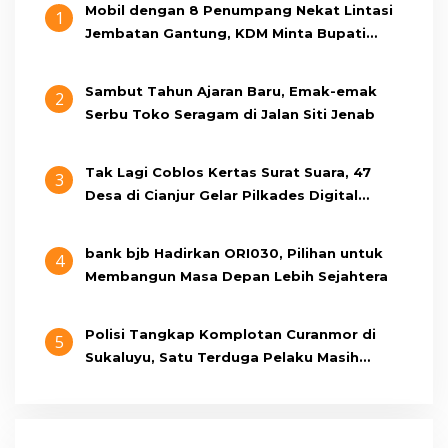
Mobil dengan 8 Penumpang Nekat Lintasi
1
Jembatan Gantung, KDM Minta Bupati
Cianjur Cari Identitas Pengemudi
Sambut Tahun Ajaran Baru, Emak-emak
2
Serbu Toko Seragam di Jalan Siti Jenab
Tak Lagi Coblos Kertas Surat Suara, 47
3
Desa di Cianjur Gelar Pilkades Digital
Oktober 2026 Mendatang
bank bjb Hadirkan ORI030, Pilihan untuk
4
Membangun Masa Depan Lebih Sejahtera
Polisi Tangkap Komplotan Curanmor di
5
Sukaluyu, Satu Terduga Pelaku Masih
Berumur 15 Tahun