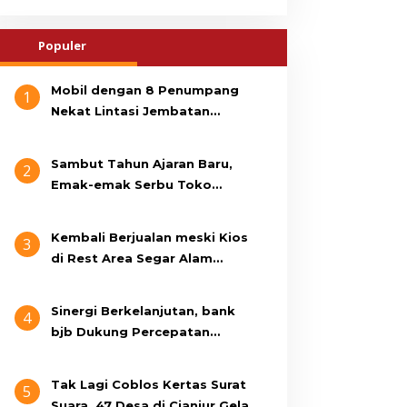
Populer
Mobil dengan 8 Penumpang
1
Nekat Lintasi Jembatan
Gantung, KDM Minta Bupati
Cianjur Cari Identitas
Sambut Tahun Ajaran Baru,
2
Pengemudi
Emak-emak Serbu Toko
Seragam di Jalan Siti Jenab
Kembali Berjualan meski Kios
3
di Rest Area Segar Alam
Dibongkar, Pedagang: Ini
Bukan Bangunan Liar, Kami
Sinergi Berkelanjutan, bank
4
Bayar Pajak
bjb Dukung Percepatan
Program Rumah Layak Huni
Melalui BSPS 2026
Tak Lagi Coblos Kertas Surat
5
Suara, 47 Desa di Cianjur Gelar