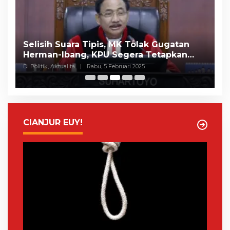
Selisih Suara Tipis, MK Tolak Gugatan
A
Herman-Ibang, KPU Segera Tetapkan
H
Wahyu-Ramzi
S
Di Politik, Aktualita
|
Rabu, 5 Februari 2025
Di 
CIANJUR EUY!