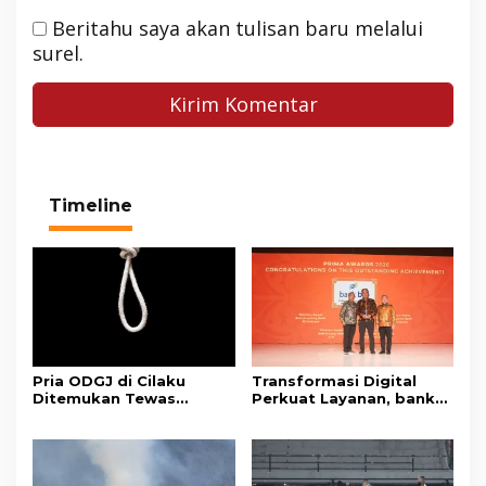
Beritahu saya akan tulisan baru melalui
surel.
Timeline
Pria ODGJ di Cilaku
Transformasi Digital
Ditemukan Tewas
Perkuat Layanan, bank
Gantung Diri di Kamar
bjb Raih Lima Titanium
Mandi
Awards pada PRIMA
Awards 2026