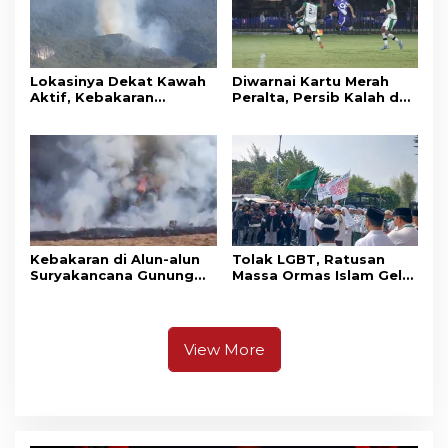
Lokasinya Dekat Kawah
Diwarnai Kartu Merah
Aktif, Kebakaran
Peralta, Persib Kalah dari
Kembali Melanda
Persebaya Lewat Drama
Kawasan Gunung Gede
Adu Penalti
Pangrango
Kebakaran di Alun-alun
Tolak LGBT, Ratusan
Suryakancana Gunung
Massa Ormas Islam Gelar
Gede Pangrango,
Unjuk Rasa di DPRD
Relawan dan Warga
Cianjur
Masih Bersiaga
View More