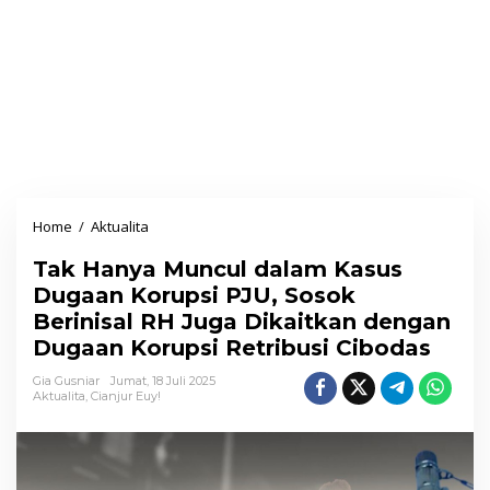
Home
/
Aktualita
T
a
Tak Hanya Muncul dalam Kasus
k
Dugaan Korupsi PJU, Sosok
H
Berinisal RH Juga Dikaitkan dengan
a
Dugaan Korupsi Retribusi Cibodas
n
y
Gia Gusniar
Jumat, 18 Juli 2025
Aktualita
,
Cianjur Euy!
a
M
u
n