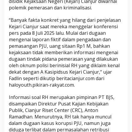
disidik Kejaksaan Negeri (Kejari) Cianjur diwarnai
R
polemik pemerasan dan kriminalisasi.
e
t
“Banyak fakta konkret yang hilang dari penjelasan
r
Kejari Cianjur saat mereka menggelar konferensi
i
pers pada 8 Juli 2025 lalu. Mulai dari dugaan
b
mengenai laporan fiktif dalam pengadaan dan
u
pemasangan PJU, uang sitaan Rp1 M, bahkan
s
kejaksaan tidak memberikan informasi mengenai
dugaan tindak pidana pemerasan yang dilakukan
i
oleh oknum polisi berinisial RH yang diklaim kenal
C
dekat dengan A Kasipidsus Kejari Cianjur,“ ujar
i
Fadlin seperti dikutip beritacianjur.com dari
b
haloyouth.pikiran-rakyat.com.
o
d
Informasi soal RH merupakan pimpinan PT BJS,
a
disampaikan Direktur Pusat Kajian Kebijakan
s
Publik, Cianjur Riset Center (CRC), Anton
Ramadhan. Menurutnya, RH tak hanya muncul
dalam dugaan kasus korupsi PJU, namun juga
diduga terlibat dalam permasalahan retribusi