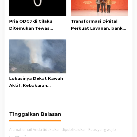
Pria ODGJ di Cilaku
Transformasi Digital
Ditemukan Tewas
Perkuat Layanan, bank
Gantung Diri di Kamar
bjb Raih Lima Titanium
Mandi
Awards pada PRIMA
Awards 2026
Lokasinya Dekat Kawah
Aktif, Kebakaran
Kembali Melanda
Kawasan Gunung Gede
Pangrango
Tinggalkan Balasan
Alamat email Anda tidak akan dipublikasikan.
Ruas yang wajib
ditandai
*