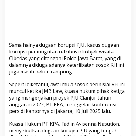
n
d
e
n
g
a
n
Sama halnya dugaan korupsi PJU, kasus dugaan
D
korupsi pemungutan retribusi di objek wisata
u
Cibodas yang ditangani Polda Jawa Barat, yang di
g
dalamnya diduga adanya keterlibatan sosok RH ini
a
juga masih belum rampung.
a
Seperti diketahui, awal mula sosok berinisial RH ini
n
muncul ketika JMB Law, kuasa hukum pihak ketiga
K
yang mengerjakan proyek PJU Cianjur tahun
o
anggaran 2023, PT KPA, menggelar konferensi
r
pers di kantornya di Jakarta, 10 Juli 2025 lalu.
u
p
Kuasa Hukum PT KPA, Fadlin Avisenna Nasution,
s
menyebutkan dugaan korupsi PJU yang tengah
i