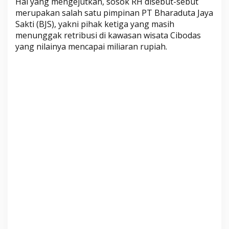
Hal yang mengejutkan, sosok RH disebut-sebut
n
merupakan salah satu pimpinan PT Bharaduta Jaya
i
Sakti (BJS), yakni pihak ketiga yang masih
s
menunggak retribusi di kawasan wisata Cibodas
a
yang nilainya mencapai miliaran rupiah.
l
R
H
J
u
g
a
D
i
k
a
i
t
k
a