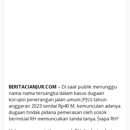
K
o
r
u
p
s
i
P
J
U
,
S
o
BERITACIANJUR.COM
– Di saat publik menunggu
s
nama-nama tersangka dalam kasus dugaan
o
korupsi penerangan jalan umum (PJU) tahun
k
anggaran 2023 senilai Rp40 M, kemunculan adanya
B
dugaan tindak pidana pemerasan oleh sosok
e
berinisial RH memunculkan tanda tanya. Siapa RH?
r
i