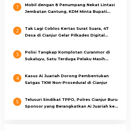
Mobil dengan 8 Penumpang Nekat Lintasi
1
Jembatan Gantung, KDM Minta Bupati
Cianjur Cari Identitas Pengemudi
Tak Lagi Coblos Kertas Surat Suara, 47
2
Desa di Cianjur Gelar Pilkades Digital
Oktober 2026 Mendatang
Polisi Tangkap Komplotan Curanmor di
3
Sukaluyu, Satu Terduga Pelaku Masih
Berumur 15 Tahun
Kasus Ai Juariah Dorong Pembentukan
4
Satgas TKW Non-Prosedural di Cianjur
Telusuri Sindikat TPPO, Polres Cianjur Buru
5
Sponsor yang Berangkatkan Ai Juariah ke
Libya Secara Ilegal