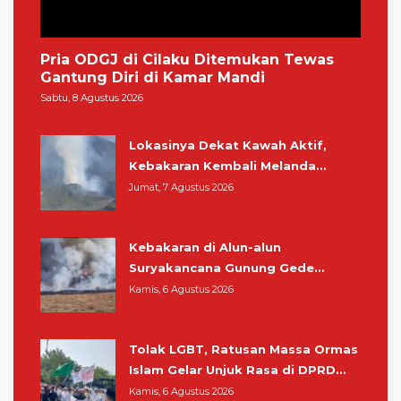
Pria ODGJ di Cilaku Ditemukan Tewas
Gantung Diri di Kamar Mandi
Sabtu, 8 Agustus 2026
Lokasinya Dekat Kawah Aktif,
Kebakaran Kembali Melanda
Kawasan Gunung Gede Pangrango
Jumat, 7 Agustus 2026
Kebakaran di Alun-alun
Suryakancana Gunung Gede
Pangrango, Relawan dan Warga
Kamis, 6 Agustus 2026
Masih Bersiaga
Tolak LGBT, Ratusan Massa Ormas
Islam Gelar Unjuk Rasa di DPRD
Cianjur
Kamis, 6 Agustus 2026