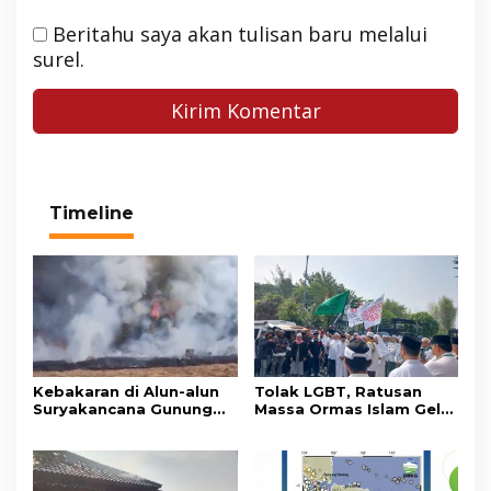
Beritahu saya akan tulisan baru melalui
surel.
Timeline
Kebakaran di Alun-alun
Tolak LGBT, Ratusan
Suryakancana Gunung
Massa Ormas Islam Gelar
Gede Pangrango,
Unjuk Rasa di DPRD
Relawan dan Warga
Cianjur
Masih Bersiaga