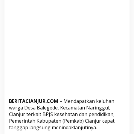
k
a
b
C
i
a
n
j
u
r
B
e
r
i
k
BERITACIANJUR.COM
– Mendapatkan keluhan
a
warga Desa Balegede, Kecamatan Naringgul,
n
Cianjur terkait BPJS kesehatan dan pendidikan,
B
Pemerintah Kabupaten (Pemkab) Cianjur cepat
e
tanggap langsung menindaklanjutinya.
a