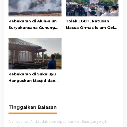
Kebakaran di Alun-alun
Tolak LGBT, Ratusan
Suryakancana Gunung
Massa Ormas Islam Gelar
Gede Pangrango,
Unjuk Rasa di DPRD
Relawan dan Warga
Cianjur
Masih Bersiaga
Kebakaran di Sukaluyu
Hanguskan Masjid dan
Madrasah Nurul Ikhsan
Tinggalkan Balasan
Alamat email Anda tidak akan dipublikasikan.
Ruas yang wajib