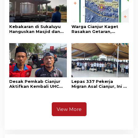
Kebakaran di Sukaluyu
Warga Cianjur Kaget
Hanguskan Masjid dan
Rasakan Getaran,
Madrasah Nurul Ikhsan
Ternyata Gempa M 5,3
Berpusat di
Pangandaran
Desak Pemkab Cianjur
Lepas 337 Pekerja
Aktifkan Kembali UHC
Migran Asal Cianjur, Ini 3
Prioritas, Puluhan Warga
Agenda Menko PM
Unjuk Rasa di Pendopo
Muhaimin di Kota Santri
View More