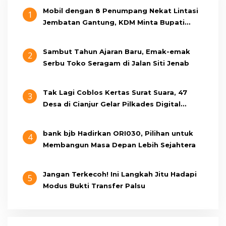
Mobil dengan 8 Penumpang Nekat Lintasi
1
Jembatan Gantung, KDM Minta Bupati
Cianjur Cari Identitas Pengemudi
Sambut Tahun Ajaran Baru, Emak-emak
2
Serbu Toko Seragam di Jalan Siti Jenab
Tak Lagi Coblos Kertas Surat Suara, 47
3
Desa di Cianjur Gelar Pilkades Digital
Oktober 2026 Mendatang
bank bjb Hadirkan ORI030, Pilihan untuk
4
Membangun Masa Depan Lebih Sejahtera
Jangan Terkecoh! Ini Langkah Jitu Hadapi
5
Modus Bukti Transfer Palsu