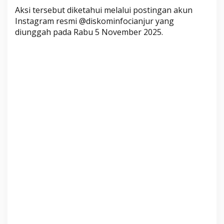
s
Aksi tersebut diketahui melalui postingan akun
i
Instagram resmi @diskominfocianjur yang
s
diunggah pada Rabu 5 November 2025.
w
a
P
e
n
d
i
d
i
k
a
n
d
a
n
D