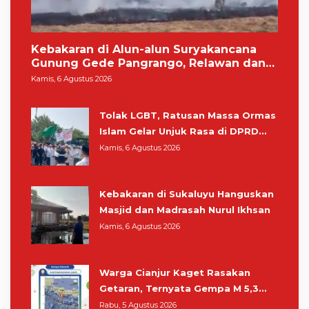
Kebakaran di Alun-alun Suryakancana
Gunung Gede Pangrango, Relawan dan
Warga Masih Bersiaga
Kamis, 6 Agustus 2026
Tolak LGBT, Ratusan Massa Ormas
Islam Gelar Unjuk Rasa di DPRD
Cianjur
Kamis, 6 Agustus 2026
Kebakaran di Sukaluyu Hanguskan
Masjid dan Madrasah Nurul Ikhsan
Kamis, 6 Agustus 2026
Warga Cianjur Kaget Rasakan
Getaran, Ternyata Gempa M 5,3
Berpusat di Pangandaran
Rabu, 5 Agustus 2026