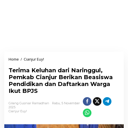
Home
/
Cianjur Euy!
T
e
Terima Keluhan dari Naringgul,
r
Pemkab Cianjur Berikan Beasiswa
i
Pendidikan dan Daftarkan Warga
m
Ikut BPJS
a
K
Gilang Gusniar Ramadhan
Rabu, 5 November
e
2025
Cianjur Euy!
l
u
h