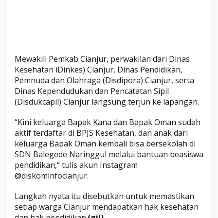
a
f
t
a
r
k
Mewakili Pemkab Cianjur, perwakilan dari Dinas
a
Kesehatan iDinkes) Cianjur, Dinas Pendidikan,
n
Pemnuda dan Olahraga (Disdipora) Cianjur, serta
Dinas Kependudukan dan Pencatatan Sipil
W
(Disdukcapil) Cianjur langsung terjun ke lapangan.
a
r
“Kini keluarga Bapak Kana dan Bapak Oman sudah
g
aktif terdaftar di BPJS Kesehatan, dan anak dari
a
keluarga Bapak Oman kembali bisa bersekolah di
I
SDN Balegede Naringgul melalui bantuan beasiswa
k
pendidikan,“ tulis akun Instagram
u
@diskominfocianjur.
t
B
Langkah nyata itu disebutkan untuk memastikan
P
setiap warga Cianjur mendapatkan hak kesehatan
J
dan hak pendidikan.
(gil)