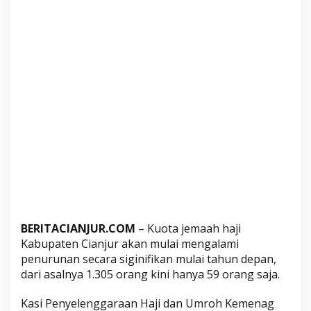
n
C
i
a
n
j
u
r
K
i
n
i
H
a
n
BERITACIANJUR.COM
– Kuota jemaah haji
y
Kabupaten Cianjur akan mulai mengalami
a
penurunan secara siginifikan mulai tahun depan,
5
dari asalnya 1.305 orang kini hanya 59 orang saja.
9
Kasi Penyelenggaraan Haji dan Umroh Kemenag
O