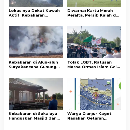
Lokasinya Dekat Kawah
Diwarnai Kartu Merah
Aktif, Kebakaran
Peralta, Persib Kalah dari
Kembali Melanda
Persebaya Lewat Drama
Kawasan Gunung Gede
Adu Penalti
Pangrango
Kebakaran di Alun-alun
Tolak LGBT, Ratusan
Suryakancana Gunung
Massa Ormas Islam Gelar
Gede Pangrango,
Unjuk Rasa di DPRD
Relawan dan Warga
Cianjur
Masih Bersiaga
Kebakaran di Sukaluyu
Warga Cianjur Kaget
Hanguskan Masjid dan
Rasakan Getaran,
Madrasah Nurul Ikhsan
Ternyata Gempa M 5,3
Berpusat di