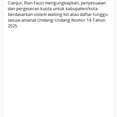
Cianjur, Rian Fauzi mengungkapkan, penyesuaian
r
dan pergeseran kuota untuk kabupaten/kota
a
berdasarkan sistem waiting list atau daftar tunggu
n
sesuai amanat Undang-Undang Nomor 14 Tahun
g
2025.
,
D
a
f
t
a
r
T
u
n
g
g
u
J
e