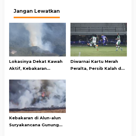
Jangan Lewatkan
Lokasinya Dekat Kawah
Diwarnai Kartu Merah
Aktif, Kebakaran
Peralta, Persib Kalah dari
Kembali Melanda
Persebaya Lewat Drama
Kawasan Gunung Gede
Adu Penalti
Pangrango
Kebakaran di Alun-alun
Suryakancana Gunung
Gede Pangrango,