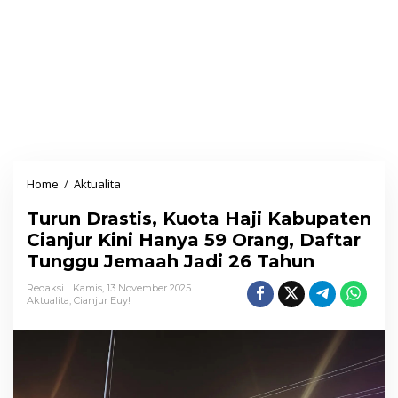
Home
/
Aktualita
T
u
Turun Drastis, Kuota Haji Kabupaten
r
Cianjur Kini Hanya 59 Orang, Daftar
u
Tunggu Jemaah Jadi 26 Tahun
n
D
Redaksi
Kamis, 13 November 2025
Aktualita
,
Cianjur Euy!
r
a
s
t
i