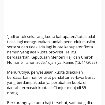
m
a
a
h
J
a
d
“Jadi untuk sekarang kuota kabupaten/kota sudah
i
tidak lagi menggunakan jumlah penduduk muslim,
2
serta sudah tidak ada lagi kuota kabupaten/kota
6
namun yang ada kuota provinsi. Hal itu
T
berdasarkan Keputusan Menteri Haji dan Umroh
a
Nomor 6 Tahun 2025,” ujarnya, Kamis (13/11/2025).
h
u
Menurutnya, penyesuaian kuota dilakukan
n
berdasarkan nomor urut pendaftar se-Jawa Barat
yang berdampak adanya perubahan kuota di
daerah termasuk kuota di Cianjur menjadi 59
orang.
Berkurangnya kuota haji tersebut, sambung dia,