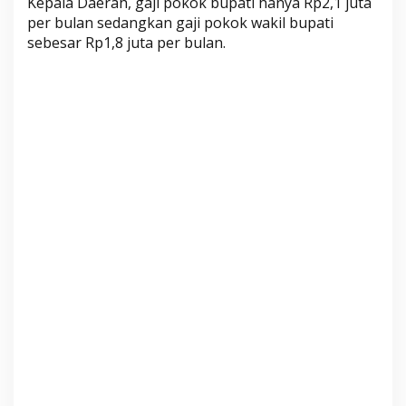
Kepala Daerah, gaji pokok bupati hanya Rp2,1 juta
a
per bulan sedangkan gaji pokok wakil bupati
k
sebesar Rp1,8 juta per bulan.
A
k
a
n
A
m
b
i
l
G
a
j
i