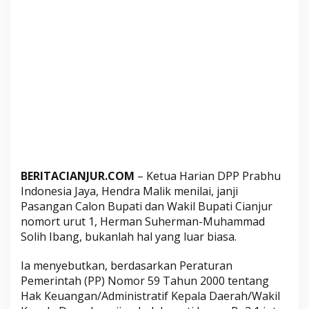
o
t
i
J
a
n
j
i
H
e
r
BERITACIANJUR.COM
– Ketua Harian DPP Prabhu
m
Indonesia Jaya, Hendra Malik menilai, janji
a
Pasangan Calon Bupati dan Wakil Bupati Cianjur
n
nomort urut 1, Herman Suherman-Muhammad
I
Solih Ibang, bukanlah hal yang luar biasa.
b
a
Ia menyebutkan, berdasarkan Peraturan
n
Pemerintah (PP) Nomor 59 Tahun 2000 tentang
g
Hak Keuangan/Administratif Kepala Daerah/Wakil
T