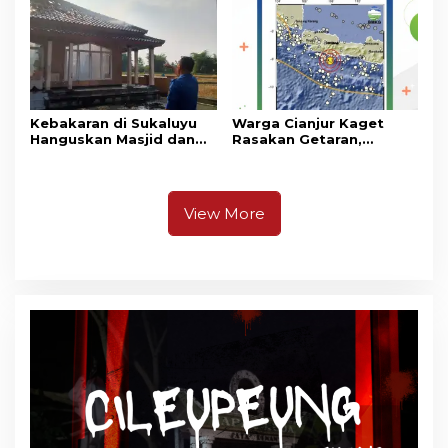
Masih Bersiaga
Kebakaran di Sukaluyu
Warga Cianjur Kaget
Hanguskan Masjid dan
Rasakan Getaran,
Madrasah Nurul Ikhsan
Ternyata Gempa M 5,3
Berpusat di
Pangandaran
View More