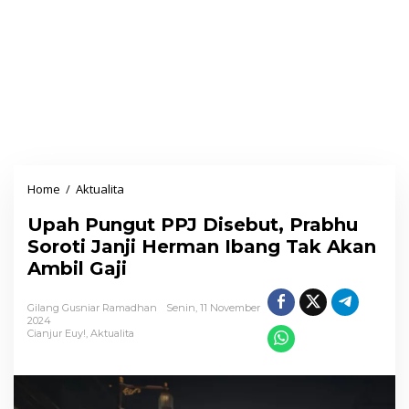
Home
/
Aktualita
U
p
Upah Pungut PPJ Disebut, Prabhu
a
Soroti Janji Herman Ibang Tak Akan
h
Ambil Gaji
P
u
Gilang Gusniar Ramadhan
Senin, 11 November
n
2024
Cianjur Euy!
,
Aktualita
g
u
t
P