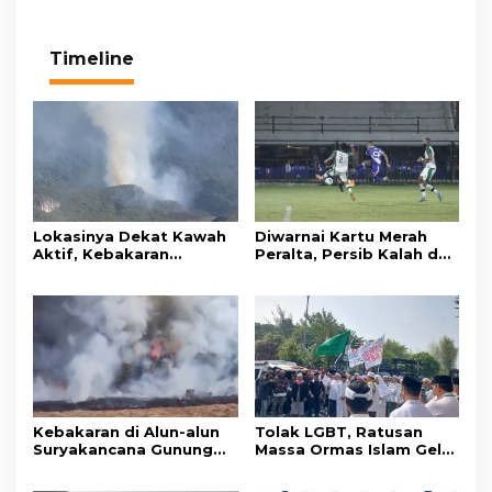
Timeline
Lokasinya Dekat Kawah
Diwarnai Kartu Merah
Aktif, Kebakaran
Peralta, Persib Kalah dari
Kembali Melanda
Persebaya Lewat Drama
Kawasan Gunung Gede
Adu Penalti
Pangrango
Kebakaran di Alun-alun
Tolak LGBT, Ratusan
Suryakancana Gunung
Massa Ormas Islam Gelar
Gede Pangrango,
Unjuk Rasa di DPRD
Relawan dan Warga
Cianjur