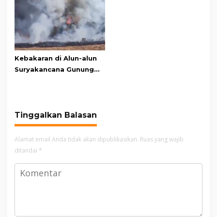
Kawasan Gunung Gede
Adu Penalti
Pangrango
Kebakaran di Alun-alun
Suryakancana Gunung
Gede Pangrango,
Relawan dan Warga
Masih Bersiaga
Tinggalkan Balasan
Alamat email Anda tidak akan dipublikasikan.
Ruas yang wajib
ditandai
*