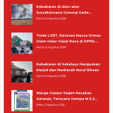
Kebakaran di Alun-alun
Suryakancana Gunung Gede
Pangrango, Relawan dan Warga
Kamis, 6 Agustus 2026
Masih Bersiaga
Tolak LGBT, Ratusan Massa Ormas
Islam Gelar Unjuk Rasa di DPRD
Cianjur
Kamis, 6 Agustus 2026
Kebakaran di Sukaluyu Hanguskan
Masjid dan Madrasah Nurul Ikhsan
Kamis, 6 Agustus 2026
Warga Cianjur Kaget Rasakan
Getaran, Ternyata Gempa M 5,3
Berpusat di Pangandaran
Rabu, 5 Agustus 2026