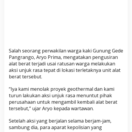
J
a
g
a
G
u
n
u
Salah seorang perwakilan warga kaki Gunung Gede
n
Pangrango, Aryo Prima, mengatakan pengusiran
g
alat berat terjadi usai ratusan warga melakukan
G
aksi unjuk rasa tepat di lokasi terletaknya unit alat
e
berat tersebut.
d
“Iya kami menolak proyek geothermal dan kami
e
turun lakukan aksi unjuk rasa menuntut pihak
P
perusahaan untuk mengambil kembali alat berat
a
tersebut,” ujar Aryo kepada wartawan.
n
g
Setelah aksi yang berjalan selama berjam-jam,
r
sambung dia, para aparat kepolisian yang
a