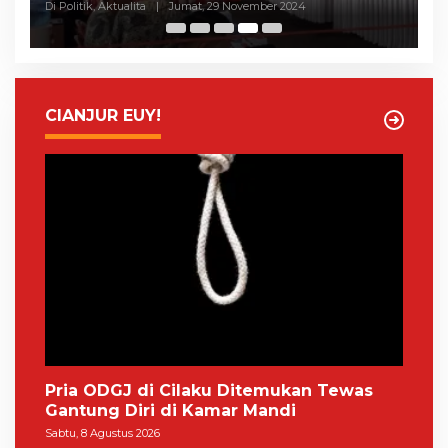
Sosialisasi, CRC: Kinerjanya Buruk
A
Di Politik, Aktualita
|
Jumat, 29 November 2024
Di 
CIANJUR EUY!
Pria ODGJ di Cilaku Ditemukan Tewas
Gantung Diri di Kamar Mandi
Sabtu, 8 Agustus 2026