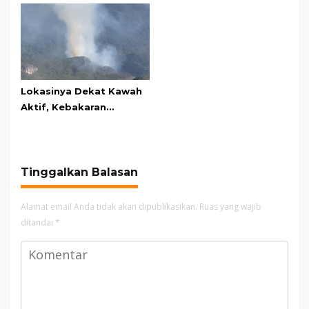
Mandi
Awards pada PRIMA
Awards 2026
Lokasinya Dekat Kawah
Aktif, Kebakaran
Kembali Melanda
Kawasan Gunung Gede
Pangrango
Tinggalkan Balasan
Alamat email Anda tidak akan dipublikasikan.
Ruas yang wajib
ditandai
*