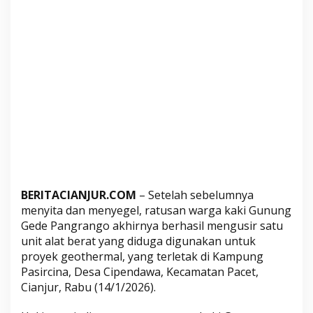
r
m
a
l
,
W
a
r
g
a
:
P
e
BERITACIANJUR.COM
– Setelah sebelumnya
menyita dan menyegel, ratusan warga kaki Gunung
n
Gede Pangrango akhirnya berhasil mengusir satu
o
unit alat berat yang diduga digunakan untuk
l
proyek geothermal, yang terletak di Kampung
a
Pasircina, Desa Cipendawa, Kecamatan Pacet,
k
Cianjur, Rabu (14/1/2026).
a
n