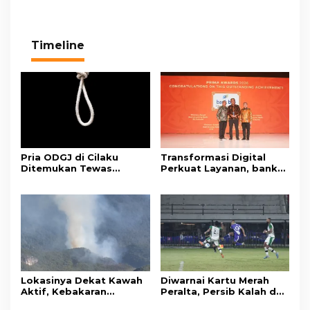
Timeline
Pria ODGJ di Cilaku
Transformasi Digital
Ditemukan Tewas
Perkuat Layanan, bank
Gantung Diri di Kamar
bjb Raih Lima Titanium
Mandi
Awards pada PRIMA
Awards 2026
Lokasinya Dekat Kawah
Diwarnai Kartu Merah
Aktif, Kebakaran
Peralta, Persib Kalah dari
Kembali Melanda
Persebaya Lewat Drama