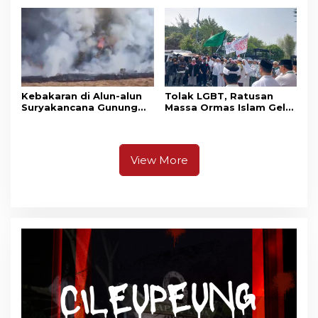
Kawasan Gunung Gede
Adu Penalti
Pangrango
Kebakaran di Alun-alun
Tolak LGBT, Ratusan
Suryakancana Gunung
Massa Ormas Islam Gelar
Gede Pangrango,
Unjuk Rasa di DPRD
Relawan dan Warga
Cianjur
Masih Bersiaga
View More