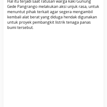
Hal itu terjadi saat ratusan warga kaki Gunung
T
Gede Pangrango melakukan aksi unjuk rasa, untuk
a
menuntut pihak terkait agar segera mengambil
n
kembali alat berat yang diduga hendak digunakan
p
untuk proyek pembangkit listrik tenaga panas
a
bumi tersebut.
S
y
a
r
a
t
I
n
i
u
n
t
u
k