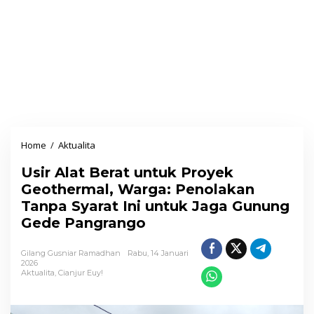
Home
/
Aktualita
U
s
Usir Alat Berat untuk Proyek
i
Geothermal, Warga: Penolakan
r
Tanpa Syarat Ini untuk Jaga Gunung
A
Gede Pangrango
l
a
Gilang Gusniar Ramadhan
Rabu, 14 Januari
t
2026
Aktualita
,
Cianjur Euy!
B
e
r