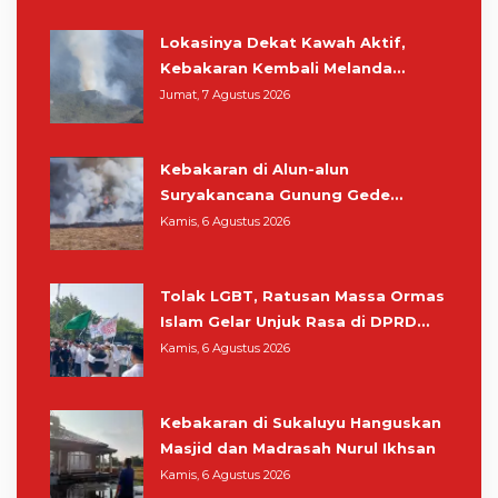
Lokasinya Dekat Kawah Aktif,
Kebakaran Kembali Melanda
Kawasan Gunung Gede Pangrango
Jumat, 7 Agustus 2026
Kebakaran di Alun-alun
Suryakancana Gunung Gede
Pangrango, Relawan dan Warga
Kamis, 6 Agustus 2026
Masih Bersiaga
Tolak LGBT, Ratusan Massa Ormas
Islam Gelar Unjuk Rasa di DPRD
Cianjur
Kamis, 6 Agustus 2026
Kebakaran di Sukaluyu Hanguskan
Masjid dan Madrasah Nurul Ikhsan
Kamis, 6 Agustus 2026