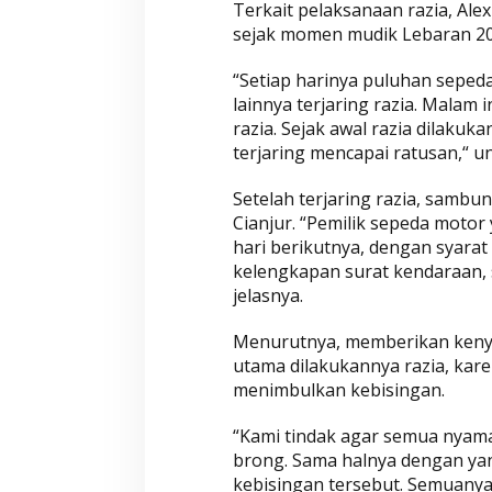
Terkait pelaksanaan razia, Ale
o
sejak momen mudik Lebaran 20
l
r
“Setiap harinya puluhan sepe
e
lainnya terjaring razia. Malam 
s
razia. Sejak awal razia dilakuk
C
terjaring mencapai ratusan,“ u
i
a
Setelah terjaring razia, sambu
n
Cianjur. “Pemilik sepeda motor
j
hari berikutnya, dengan syar
u
kelengkapan surat kendaraan,
jelasnya.
r
G
Menurutnya, memberikan kenya
e
utama dilakukannya razia, kar
l
menimbulkan kebisingan.
a
r
“Kami tindak agar semua nyama
R
brong. Sama halnya dengan yan
a
kebisingan tersebut. Semuanya