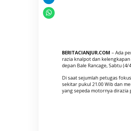
t
e
r
L
i
m
b
a
BERITACIANJUR.COM
– Ada pe
d
razia knalpot dan kelengkapan s
H
depan Bale Rancage, Sabtu (4/4
a
Di saat sejumlah petugas fokus
d
sekitar pukul 21.00 Wib dan me
i
yang sepeda motornya dirazia 
r
d
a
n
G
i