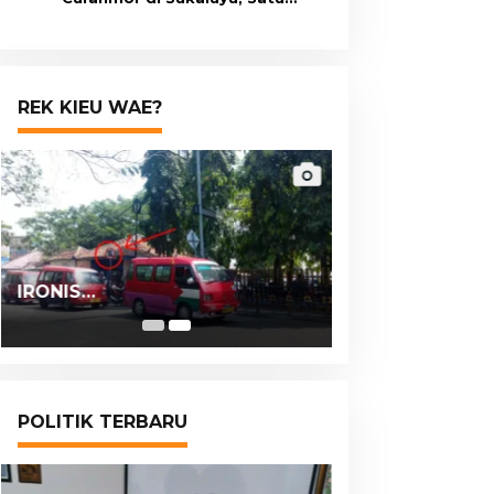
Terduga Pelaku Masih Berumur
15 Tahun
REK KIEU WAE?
IRONIS…
POLITIK TERBARU