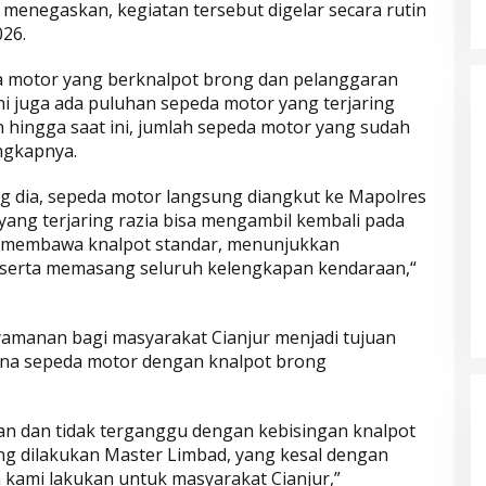
x menegaskan, kegiatan tersebut digelar secara rutin
26.
da motor yang berknalpot brong dan pelanggaran
ini juga ada puluhan sepeda motor yang terjaring
an hingga saat ini, jumlah sepeda motor yang sudah
ngkapnya.
ng dia, sepeda motor langsung diangkut ke Mapolres
 yang terjaring razia bisa mengambil kembali pada
at membawa knalpot standar, menunjukkan
 serta memasang seluruh kelengkapan kendaraan,“
Parkir Sembarangan
manan bagi masyarakat Cianjur menjadi tujuan
ena sepeda motor dengan knalpot brong
n dan tidak terganggu dengan kebisingan knalpot
g dilakukan Master Limbad, yang kesal dengan
 kami lakukan untuk masyarakat Cianjur,”