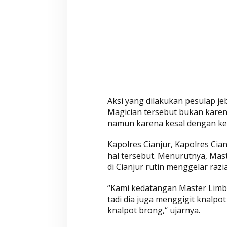
g
i
t
K
n
a
l
p
o
Aksi yang dilakukan pesulap j
t
Magician tersebut bukan karen
B
namun karena kesal dengan keb
r
o
Kapolres Cianjur, Kapolres Ci
n
hal tersebut. Menurutnya, Mast
g
di Cianjur rutin menggelar razi
s
“Kami kedatangan Master Limba
a
tadi dia juga menggigit knalpo
a
knalpot brong,“ ujarnya.
t
P