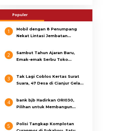
Populer
Mobil dengan 8 Penumpang
1
Nekat Lintasi Jembatan
Gantung, KDM Minta Bupati
Cianjur Cari Identitas
Sambut Tahun Ajaran Baru,
2
Pengemudi
Emak-emak Serbu Toko
Seragam di Jalan Siti Jenab
Tak Lagi Coblos Kertas Surat
3
Suara, 47 Desa di Cianjur Gelar
Pilkades Digital Oktober 2026
Mendatang
bank bjb Hadirkan ORI030,
4
Pilihan untuk Membangun
Masa Depan Lebih Sejahtera
Polisi Tangkap Komplotan
5
Curanmor di Sukaluyu, Satu