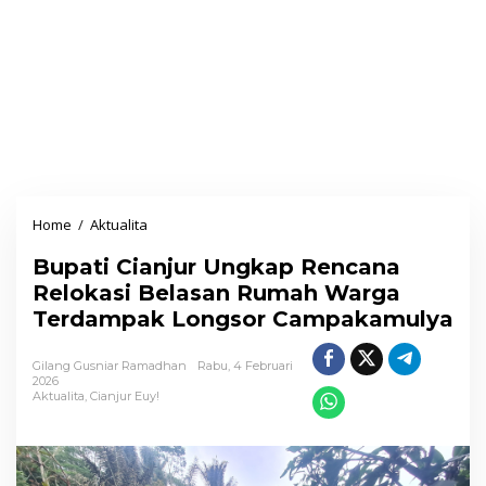
Home
/
Aktualita
B
u
Bupati Cianjur Ungkap Rencana
p
Relokasi Belasan Rumah Warga
a
Terdampak Longsor Campakamulya
t
i
Gilang Gusniar Ramadhan
Rabu, 4 Februari
C
2026
Aktualita
,
Cianjur Euy!
i
a
n
j