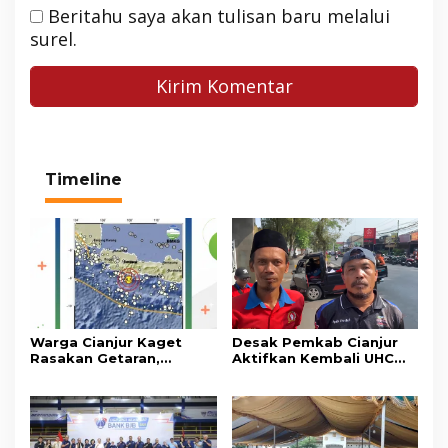
Beritahu saya akan tulisan baru melalui
surel.
Timeline
Warga Cianjur Kaget
Desak Pemkab Cianjur
Rasakan Getaran,
Aktifkan Kembali UHC
Ternyata Gempa M 5,3
Prioritas, Puluhan Warga
Berpusat di
Unjuk Rasa di Pendopo
Pangandaran