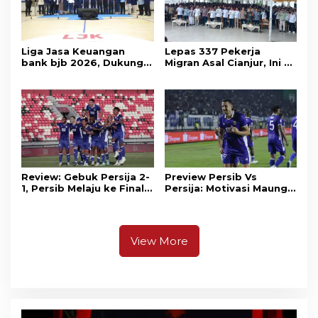
Liga Jasa Keuangan
Lepas 337 Pekerja
bank bjb 2026, Dukung
Migran Asal Cianjur, Ini 3
Kolaborasi Industri Jasa
Agenda Menko PM
Keuangan
Muhaimin di Kota Santri
Review: Gebuk Persija 2-
Preview Persib Vs
1, Persib Melaju ke Final
Persija: Motivasi Maung
Piala Presiden 2026
Tuntaskan Duel Panas El
Clasico
View More