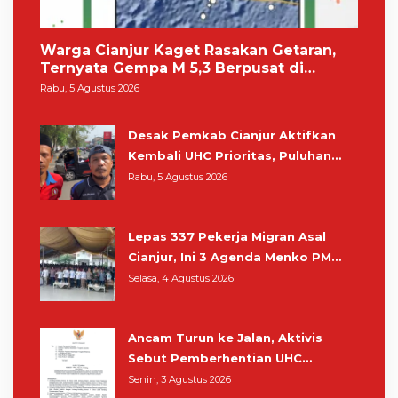
Warga Cianjur Kaget Rasakan Getaran,
Ternyata Gempa M 5,3 Berpusat di
Pangandaran
Rabu, 5 Agustus 2026
Desak Pemkab Cianjur Aktifkan
Kembali UHC Prioritas, Puluhan
Warga Unjuk Rasa di Pendopo
Rabu, 5 Agustus 2026
Lepas 337 Pekerja Migran Asal
Cianjur, Ini 3 Agenda Menko PM
Muhaimin di Kota Santri
Selasa, 4 Agustus 2026
Ancam Turun ke Jalan, Aktivis
Sebut Pemberhentian UHC
Prioritas Rampas Hak Hidup
Senin, 3 Agustus 2026