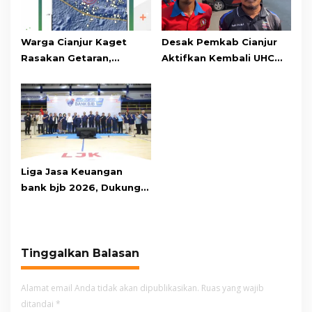
Warga Cianjur Kaget
Desak Pemkab Cianjur
Rasakan Getaran,
Aktifkan Kembali UHC
Ternyata Gempa M 5,3
Prioritas, Puluhan Warga
Berpusat di
Unjuk Rasa di Pendopo
Pangandaran
Liga Jasa Keuangan
bank bjb 2026, Dukung
Kolaborasi Industri Jasa
Keuangan
Tinggalkan Balasan
Alamat email Anda tidak akan dipublikasikan.
Ruas yang wajib
ditandai
*