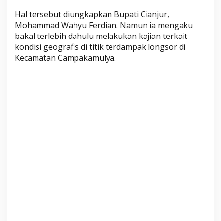
a
Hal tersebut diungkapkan Bupati Cianjur,
T
Mohammad Wahyu Ferdian. Namun ia mengaku
e
bakal terlebih dahulu melakukan kajian terkait
r
kondisi geografis di titik terdampak longsor di
d
Kecamatan Campakamulya.
a
m
p
a
k
L
o
n
g
s
o
r
C
a