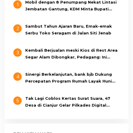
Mobil dengan 8 Penumpang Nekat Lintasi
1
Jembatan Gantung, KDM Minta Bupati
Cianjur Cari Identitas Pengemudi
Sambut Tahun Ajaran Baru, Emak-emak
2
Serbu Toko Seragam di Jalan Siti Jenab
Kembali Berjualan meski Kios di Rest Area
3
Segar Alam Dibongkar, Pedagang: Ini
Bukan Bangunan Liar, Kami Bayar Pajak
Sinergi Berkelanjutan, bank bjb Dukung
4
Percepatan Program Rumah Layak Huni
Melalui BSPS 2026
Tak Lagi Coblos Kertas Surat Suara, 47
5
Desa di Cianjur Gelar Pilkades Digital
Oktober 2026 Mendatang