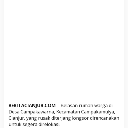
k
a
s
i
B
e
l
a
s
a
n
R
u
m
a
h
BERITACIANJUR.COM
– Belasan rumah warga di
W
Desa Campakawarna, Kecamatan Campakamulya,
a
Cianjur, yang rusak diterjang longsor direncanakan
r
untuk segera direlokasi.
g