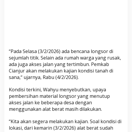
m
p
a
k
a
m
u
l
“Pada Selasa (3/2/2026) ada bencana longsor di
y
sejumlah titik. Selain ada rumah warga yang rusak,
a
ada juga akses jalan yang tertimbun. Pemkab
Cianjur akan melakukan kajian kondisi tanah di
sana,“ ujarnya, Rabu (4/2/2026).
Kondisi terkini, Wahyu menyebutkan, upaya
pembersihan material longsor yang menutup
akses jalan ke beberapa desa dengan
menggunakan alat berat masih dilakukan.
“Kita akan segera melakukan kajian. Soal kondisi di
lokasi, dari kemarin (3/2/2026) alat berat sudah