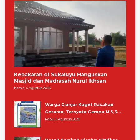
Kebakaran di Sukaluyu Hanguskan
Masjid dan Madrasah Nurul Ikhsan
Kamis, 6 Agustus 2026
Warga Cianjur Kaget Rasakan
Getaran, Ternyata Gempa M 5,3
Berpusat di Pangandaran
Rabu, 5 Agustus 2026
Desak Pemkab Cianjur Aktifkan