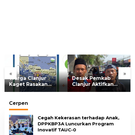
«
»
Warga Cianjur
Desak Pemkab
Kaget Rasakan
Cianjur Aktifkan
Getaran, Ternyata
Kembali UHC
Gempa M 5,3
Prioritas, Puluhan
Berpusat di
Warga Unjuk Rasa di
Cerpen
Pangandaran
Pendopo
Cegah Kekerasan terhadap Anak,
DPPKBP3A Luncurkan Program
Inovatif TAUC-0