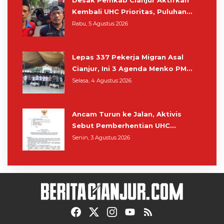
Kembali UHC Prioritas, Puluhan
Warga Unjuk Rasa di Pendopo
Rabu, 5 Agustus 2026
Lepas 337 Pekerja Migran Asal
Cianjur, Ini 3 Agenda Menko PM
Muhaimin di Kota Santri
Selasa, 4 Agustus 2026
Ancam Turun ke Jalan, Aktivis
Sebut Pemberhentian UHC
Prioritas Rampas Hak Hidup
Senin, 3 Agustus 2026
Masyarakat Cianjur