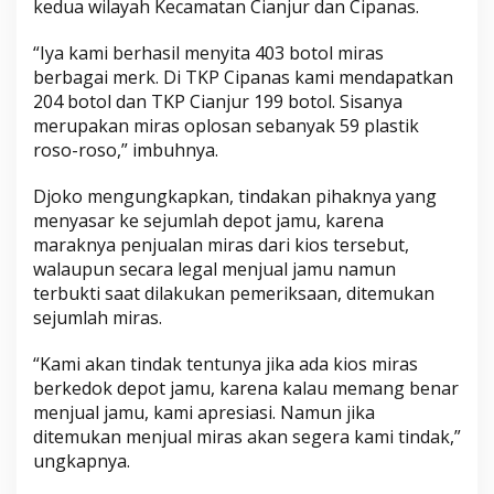
kedua wilayah Kecamatan Cianjur dan Cipanas.
C
i
“Iya kami berhasil menyita 403 botol miras
a
berbagai merk. Di TKP Cipanas kami mendapatkan
n
204 botol dan TKP Cianjur 199 botol. Sisanya
j
merupakan miras oplosan sebanyak 59 plastik
u
roso-roso,” imbuhnya.
r
Djoko mengungkapkan, tindakan pihaknya yang
menyasar ke sejumlah depot jamu, karena
maraknya penjualan miras dari kios tersebut,
walaupun secara legal menjual jamu namun
terbukti saat dilakukan pemeriksaan, ditemukan
sejumlah miras.
“Kami akan tindak tentunya jika ada kios miras
berkedok depot jamu, karena kalau memang benar
menjual jamu, kami apresiasi. Namun jika
ditemukan menjual miras akan segera kami tindak,”
ungkapnya.