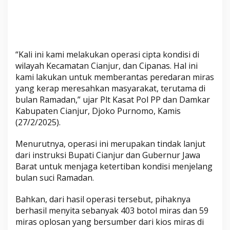
a
m
u
d
i
“Kali ini kami melakukan operasi cipta kondisi di
S
wilayah Kecamatan Cianjur, dan Cipanas. Hal ini
e
kami lakukan untuk memberantas peredaran miras
j
yang kerap meresahkan masyarakat, terutama di
u
bulan Ramadan,” ujar Plt Kasat Pol PP dan Damkar
m
Kabupaten Cianjur, Djoko Purnomo, Kamis
l
(27/2/2025).
a
h
Menurutnya, operasi ini merupakan tindak lanjut
dari instruksi Bupati Cianjur dan Gubernur Jawa
W
Barat untuk menjaga ketertiban kondisi menjelang
i
bulan suci Ramadan.
l
a
Bahkan, dari hasil operasi tersebut, pihaknya
y
berhasil menyita sebanyak 403 botol miras dan 59
a
miras oplosan yang bersumber dari kios miras di
h