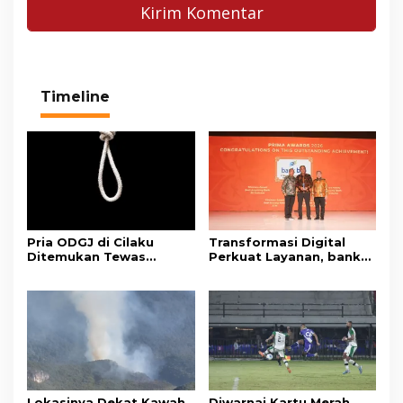
Timeline
Pria ODGJ di Cilaku
Transformasi Digital
Ditemukan Tewas
Perkuat Layanan, bank
Gantung Diri di Kamar
bjb Raih Lima Titanium
Mandi
Awards pada PRIMA
Awards 2026
Lokasinya Dekat Kawah
Diwarnai Kartu Merah