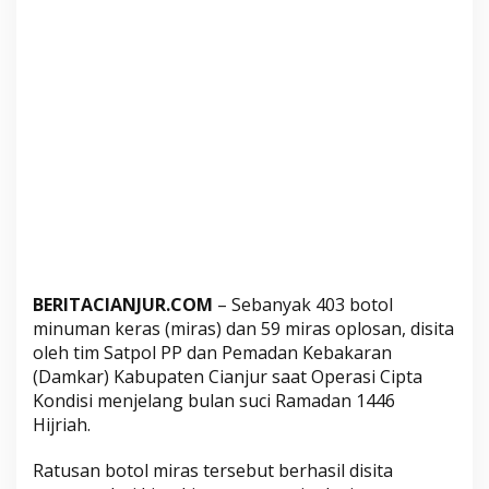
a
d
a
n
,
S
a
t
p
o
l
P
P
BERITACIANJUR.COM
– Sebanyak 403 botol
minuman keras (miras) dan 59 miras oplosan, disita
S
oleh tim Satpol PP dan Pemadan Kebakaran
i
(Damkar) Kabupaten Cianjur saat Operasi Cipta
t
Kondisi menjelang bulan suci Ramadan 1446
a
Hijriah.
R
a
Ratusan botol miras tersebut berhasil disita
t