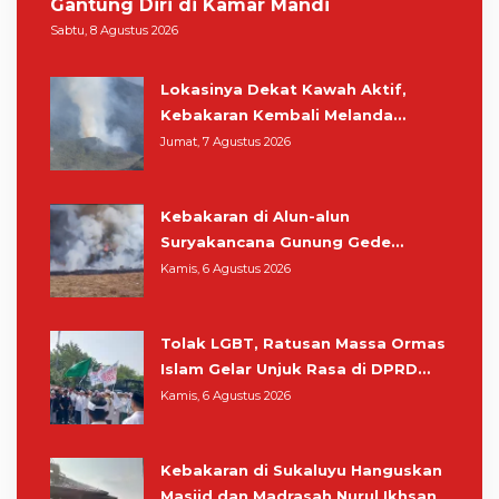
Gantung Diri di Kamar Mandi
Sabtu, 8 Agustus 2026
Lokasinya Dekat Kawah Aktif,
Kebakaran Kembali Melanda
Kawasan Gunung Gede Pangrango
Jumat, 7 Agustus 2026
Kebakaran di Alun-alun
Suryakancana Gunung Gede
Pangrango, Relawan dan Warga
Kamis, 6 Agustus 2026
Masih Bersiaga
Tolak LGBT, Ratusan Massa Ormas
Islam Gelar Unjuk Rasa di DPRD
Cianjur
Kamis, 6 Agustus 2026
Kebakaran di Sukaluyu Hanguskan
Masjid dan Madrasah Nurul Ikhsan