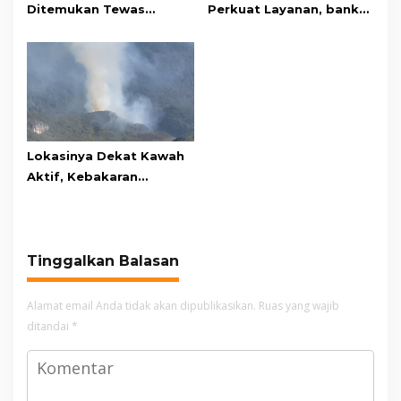
Ditemukan Tewas
Perkuat Layanan, bank
Gantung Diri di Kamar
bjb Raih Lima Titanium
Mandi
Awards pada PRIMA
Awards 2026
Lokasinya Dekat Kawah
Aktif, Kebakaran
Kembali Melanda
Kawasan Gunung Gede
Pangrango
Tinggalkan Balasan
Alamat email Anda tidak akan dipublikasikan.
Ruas yang wajib
ditandai
*