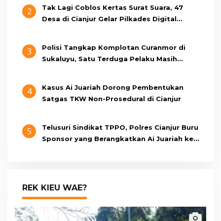
Tak Lagi Coblos Kertas Surat Suara, 47
2
Desa di Cianjur Gelar Pilkades Digital
Oktober 2026 Mendatang
Polisi Tangkap Komplotan Curanmor di
3
Sukaluyu, Satu Terduga Pelaku Masih
Berumur 15 Tahun
Kasus Ai Juariah Dorong Pembentukan
4
Satgas TKW Non-Prosedural di Cianjur
Telusuri Sindikat TPPO, Polres Cianjur Buru
5
Sponsor yang Berangkatkan Ai Juariah ke
Libya Secara Ilegal
REK KIEU WAE?