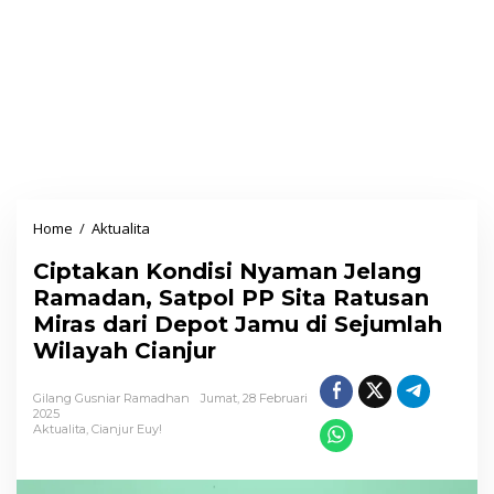
Home
/
Aktualita
C
i
Ciptakan Kondisi Nyaman Jelang
p
Ramadan, Satpol PP Sita Ratusan
t
Miras dari Depot Jamu di Sejumlah
a
Wilayah Cianjur
k
a
Gilang Gusniar Ramadhan
Jumat, 28 Februari
n
2025
Aktualita
,
Cianjur Euy!
K
o
n