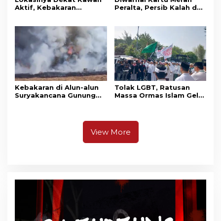
Aktif, Kebakaran
Peralta, Persib Kalah dari
Kembali Melanda
Persebaya Lewat Drama
Kawasan Gunung Gede
Adu Penalti
Pangrango
Kebakaran di Alun-alun
Tolak LGBT, Ratusan
Suryakancana Gunung
Massa Ormas Islam Gelar
Gede Pangrango,
Unjuk Rasa di DPRD
Relawan dan Warga
Cianjur
Masih Bersiaga
View More