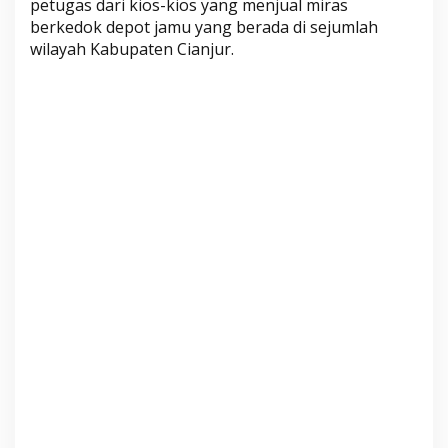
petugas dari kios-kios yang menjual miras
u
berkedok depot jamu yang berada di sejumlah
s
wilayah Kabupaten Cianjur.
a
n
M
i
r
a
s
d
a
r
i
D
e
p
o
t
J