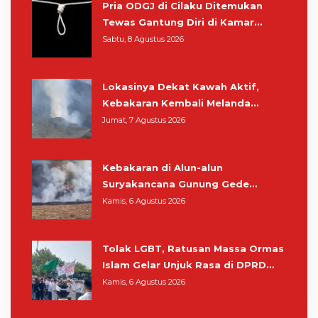
Pria ODGJ di Cilaku Ditemukan
Tewas Gantung Diri di Kamar
Mandi
Sabtu, 8 Agustus 2026
Lokasinya Dekat Kawah Aktif,
Kebakaran Kembali Melanda
Kawasan Gunung Gede Pangrango
Jumat, 7 Agustus 2026
Kebakaran di Alun-alun
Suryakancana Gunung Gede
Pangrango, Relawan dan Warga
Kamis, 6 Agustus 2026
Masih Bersiaga
Tolak LGBT, Ratusan Massa Ormas
Islam Gelar Unjuk Rasa di DPRD
Cianjur
Kamis, 6 Agustus 2026