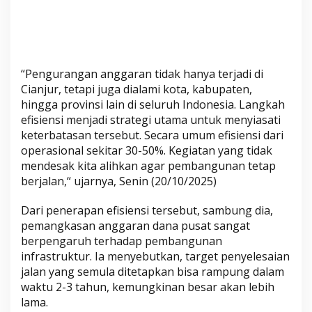
f
r
a
s
t
“Pengurangan anggaran tidak hanya terjadi di
r
Cianjur, tetapi juga dialami kota, kabupaten,
u
hingga provinsi lain di seluruh Indonesia. Langkah
k
efisiensi menjadi strategi utama untuk menyiasati
t
keterbatasan tersebut. Secara umum efisiensi dari
u
operasional sekitar 30-50%. Kegiatan yang tidak
r
mendesak kita alihkan agar pembangunan tetap
J
berjalan,“ ujarnya, Senin (20/10/2025)
a
Dari penerapan efisiensi tersebut, sambung dia,
l
pemangkasan anggaran dana pusat sangat
a
berpengaruh terhadap pembangunan
n
infrastruktur. Ia menyebutkan, target penyelesaian
M
jalan yang semula ditetapkan bisa rampung dalam
e
waktu 2-3 tahun, kemungkinan besar akan lebih
l
lama.
a