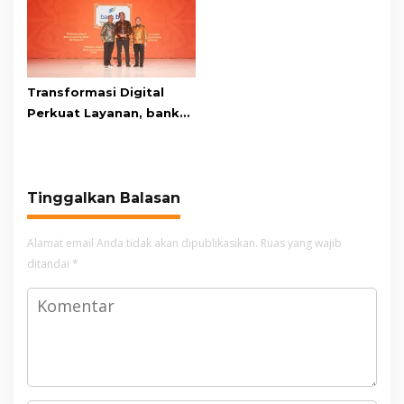
Transformasi Digital
Perkuat Layanan, bank
bjb Raih Lima Titanium
Awards pada PRIMA
Awards 2026
Tinggalkan Balasan
Alamat email Anda tidak akan dipublikasikan.
Ruas yang wajib
ditandai
*