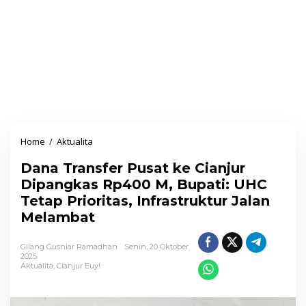
Home
/
Aktualita
D
a
Dana Transfer Pusat ke Cianjur
n
Dipangkas Rp400 M, Bupati: UHC
a
Tetap Prioritas, Infrastruktur Jalan
T
Melambat
r
a
Gilang Gusniar Ramadhan
Senin, 20 Oktober
n
2025
Aktualita
,
Cianjur Euy!
s
f
e