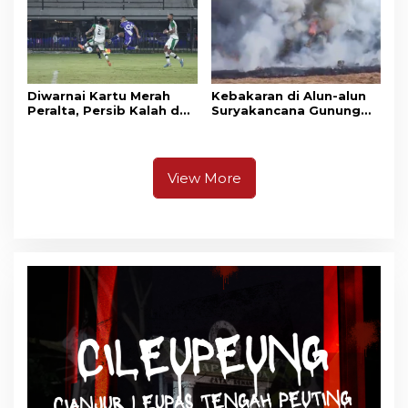
Diwarnai Kartu Merah
Kebakaran di Alun-alun
Peralta, Persib Kalah dari
Suryakancana Gunung
Persebaya Lewat Drama
Gede Pangrango,
Adu Penalti
Relawan dan Warga
Masih Bersiaga
View More