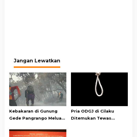
Jangan Lewatkan
Kebakaran di Gunung
Pria ODGJ di Cilaku
Gede Pangrango Meluas,
Ditemukan Tewas
10 Titik Api Baru Muncul
Gantung Diri di Kamar
di Area Kawah Wadon
Mandi