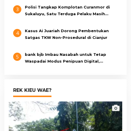
Polisi Tangkap Komplotan Curanmor di
3
Sukaluyu, Satu Terduga Pelaku Masih
Berumur 15 Tahun
Kasus Ai Juariah Dorong Pembentukan
4
Satgas TKW Non-Prosedural di Cianjur
bank bjb Imbau Nasabah untuk Tetap
5
Waspadai Modus Penipuan Digital,
Pastikan Berkomunikasi Melalui Kanal
Resmi bank bjb
REK KIEU WAE?