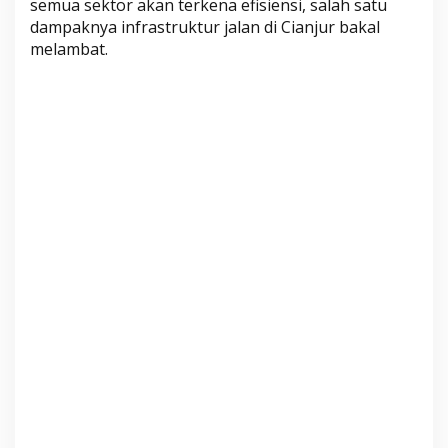
semua sektor akan terkena efisiensi, salah satu
H
dampaknya infrastruktur jalan di Cianjur bakal
C
melambat.
T
e
t
a
p
P
r
i
o
r
i
t
a
s
,
I
n