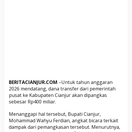
n
g
k
a
s
R
p
4
0
0
M
,
B
BERITACIANJUR.COM
–Untuk tahun anggaran
2026 mendatang, dana transfer dari pemerintah
u
pusat ke Kabupaten Cianjur akan dipangkas
p
sebesar Rp400 miliar.
a
t
Menanggapi hal tersebut, Bupati Cianjur,
i
Mohammad Wahyu Ferdian, angkat bicara terkait
:
dampak dari pemangkasan tersebut. Menurutnya,
U