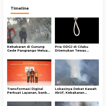
Timeline
Kebakaran di Gunung
Pria ODGJ di Cilaku
Gede Pangrango Meluas,
Ditemukan Tewas
10 Titik Api Baru Muncul
Gantung Diri di Kamar
di Area Kawah Wadon
Mandi
Transformasi Digital
Lokasinya Dekat Kawah
Perkuat Layanan, bank
Aktif, Kebakaran
bjb Raih Lima Titanium
Kembali Melanda
Awards pada PRIMA
Kawasan Gunung Gede
Awards 2026
Pangrango