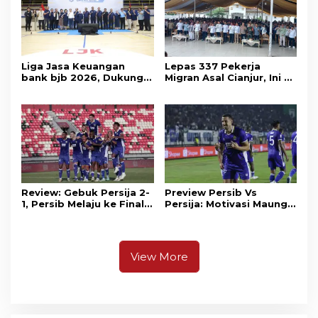
Liga Jasa Keuangan
Lepas 337 Pekerja
bank bjb 2026, Dukung
Migran Asal Cianjur, Ini 3
Kolaborasi Industri Jasa
Agenda Menko PM
Keuangan
Muhaimin di Kota Santri
Review: Gebuk Persija 2-
Preview Persib Vs
1, Persib Melaju ke Final
Persija: Motivasi Maung
Piala Presiden 2026
Tuntaskan Duel Panas El
Clasico
View More