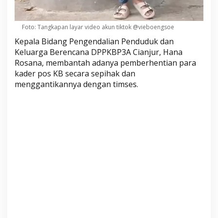
a
d
e
Foto: Tangkapan layar video akun tiktok @vieboengsoe
r
Kepala Bidang Pengendalian Penduduk dan
P
Keluarga Berencana DPPKBP3A Cianjur, Hana
o
Rosana, membantah adanya pemberhentian para
s
kader pos KB secara sepihak dan
K
menggantikannya dengan timses.
B
D
i
g
a
n
t
i
k
a
n
T