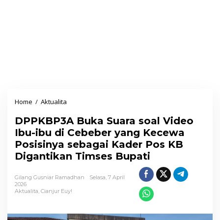
Home
/
Aktualita
D
P
DPPKBP3A Buka Suara soal Video
P
Ibu-ibu di Cebeber yang Kecewa
K
Posisinya sebagai Kader Pos KB
B
Digantikan Timses Bupati
P
3
Gilang Gusniar Ramadhan
Selasa, 7 April
A
2026
Aktualita
,
Cianjur Euy!
B
u
k