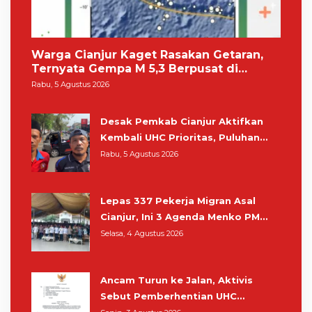
Warga Cianjur Kaget Rasakan Getaran,
Ternyata Gempa M 5,3 Berpusat di
Pangandaran
Rabu, 5 Agustus 2026
Desak Pemkab Cianjur Aktifkan
Kembali UHC Prioritas, Puluhan
Warga Unjuk Rasa di Pendopo
Rabu, 5 Agustus 2026
Lepas 337 Pekerja Migran Asal
Cianjur, Ini 3 Agenda Menko PM
Muhaimin di Kota Santri
Selasa, 4 Agustus 2026
Ancam Turun ke Jalan, Aktivis
Sebut Pemberhentian UHC