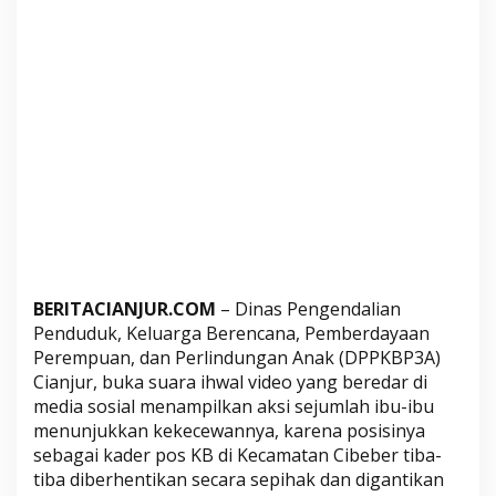
i
b
u
d
i
C
e
b
e
b
e
r
y
BERITACIANJUR.COM
– Dinas Pengendalian
Penduduk, Keluarga Berencana, Pemberdayaan
a
Perempuan, dan Perlindungan Anak (DPPKBP3A)
n
Cianjur, buka suara ihwal video yang beredar di
g
media sosial menampilkan aksi sejumlah ibu-ibu
K
menunjukkan kekecewannya, karena posisinya
e
sebagai kader pos KB di Kecamatan Cibeber tiba-
c
tiba diberhentikan secara sepihak dan digantikan
e