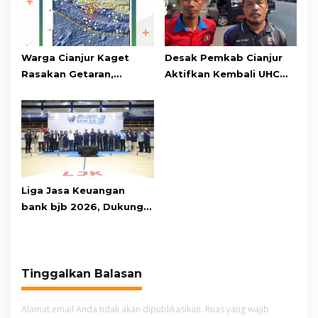
Warga Cianjur Kaget
Desak Pemkab Cianjur
Rasakan Getaran,
Aktifkan Kembali UHC
Ternyata Gempa M 5,3
Prioritas, Puluhan Warga
Berpusat di
Unjuk Rasa di Pendopo
Pangandaran
Liga Jasa Keuangan
bank bjb 2026, Dukung
Kolaborasi Industri Jasa
Keuangan
Tinggalkan Balasan
Alamat email Anda tidak akan dipublikasikan.
Ruas yang wajib