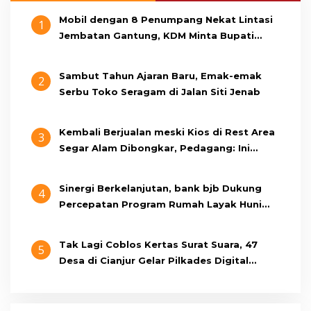
Mobil dengan 8 Penumpang Nekat Lintasi
1
Jembatan Gantung, KDM Minta Bupati
Cianjur Cari Identitas Pengemudi
Sambut Tahun Ajaran Baru, Emak-emak
2
Serbu Toko Seragam di Jalan Siti Jenab
Kembali Berjualan meski Kios di Rest Area
3
Segar Alam Dibongkar, Pedagang: Ini
Bukan Bangunan Liar, Kami Bayar Pajak
Sinergi Berkelanjutan, bank bjb Dukung
4
Percepatan Program Rumah Layak Huni
Melalui BSPS 2026
Tak Lagi Coblos Kertas Surat Suara, 47
5
Desa di Cianjur Gelar Pilkades Digital
Oktober 2026 Mendatang