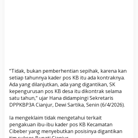
i
m
s
e
s
B
u
p
a
t
“Tidak, bukan pemberhentian sepihak, karena kan
i
setiap tahunnya kader pos KB itu ada kontraknya.
Ada yang dilanjutkan, ada yang digantikan, SK
kepengurusan pos KB desa itu dikontrak selama
satu tahun,“ ujar Hana didampingi Sekretaris
DPPKBP3A Cianjur, Dewi Sartika, Senin (6/4/2026).
Ia mengeklaim tidak mengetahui terkait
pengakuan ibu-ibu kader pos KB Kecamatan
Cibeber yang menyebutkan posisinya digantikan
tim sukses Bupati Cianjur.