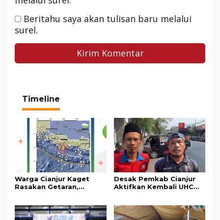
Beritahu saya akan tulisan baru melalui
surel.
Timeline
Warga Cianjur Kaget
Desak Pemkab Cianjur
Rasakan Getaran,
Aktifkan Kembali UHC
Ternyata Gempa M 5,3
Prioritas, Puluhan Warga
Berpusat di
Unjuk Rasa di Pendopo
Pangandaran