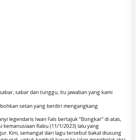
sabar, sabar dan tunggu, itu jawaban yang kami
 robohkan setan yang berdiri mengangkang
anyi legendaris Iwan Fals bertajuk “Bongkar” di atas,
si kemanusiaan Rabu (11/1/2023) lalu yang
jur. Kini, semangat dari lagu tersebut bakal diusung
ggugat, untuk kembali turun ke jalan menghelat aksi