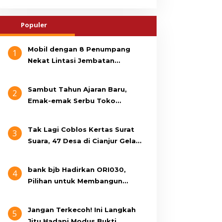
Populer
Mobil dengan 8 Penumpang
1
Nekat Lintasi Jembatan
Gantung, KDM Minta Bupati
Cianjur Cari Identitas
Sambut Tahun Ajaran Baru,
2
Pengemudi
Emak-emak Serbu Toko
Seragam di Jalan Siti Jenab
Tak Lagi Coblos Kertas Surat
3
Suara, 47 Desa di Cianjur Gelar
Pilkades Digital Oktober 2026
Mendatang
bank bjb Hadirkan ORI030,
4
Pilihan untuk Membangun
Masa Depan Lebih Sejahtera
Jangan Terkecoh! Ini Langkah
5
Jitu Hadapi Modus Bukti