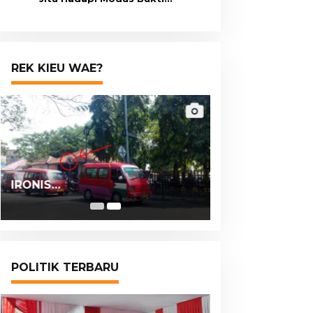
Transfer Palsu
REK KIEU WAE?
IRONIS…
POLITIK TERBARU