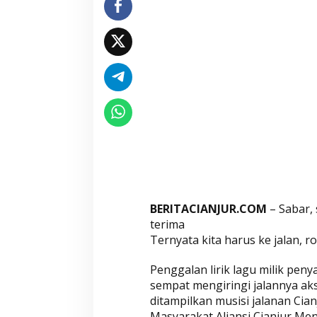
r
a
k
a
t
C
i
a
n
j
u
r
M
BERITACIANJUR.COM
– Sabar, 
e
terima
n
Ternyata kita harus ke jalan,
g
Penggalan lirik lagu milik peny
g
sempat mengiringi jalannya ak
u
ditampilkan musisi jalanan Cian
g
Masyarakat Aliansi Cianjur Men