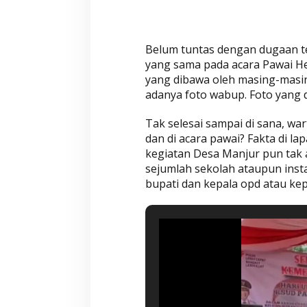
p
C
i
Belum tuntas dengan dugaan t
a
yang sama pada acara Pawai He
n
yang dibawa oleh masing-masing
j
adanya foto wabup. Foto yang 
u
r
Tak selesai sampai di sana, w
k
dan di acara pawai? Fakta di la
e
kegiatan Desa Manjur pun tak 
sejumlah sekolah ataupun inst
M
bupati dan kepala opd atau kep
a
n
a
?