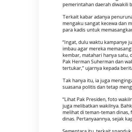
pemerintahan daerah diwakili b
Terkait kabar adanya penuruna
mengaku sangat kecewa dan m
para kadis untuk memasangkan
“Ingat, dulu waktu kampanye j
imbau agar mereka memasangka
kembar, matahari hanya satu, d
Pak Herman Suherman dan waki
tertukar,” ujarnya kepada berit
Tak hanya itu, ia juga mengin
suasana politis dan tetap men
“Lihat Pak Presiden, foto waki
juga melibatkan wakilnya. Bahk
melihat di teman-teman dinas, 
dinas. Pertanyaannya, sejak ka
Sementara itu, terkait spandu