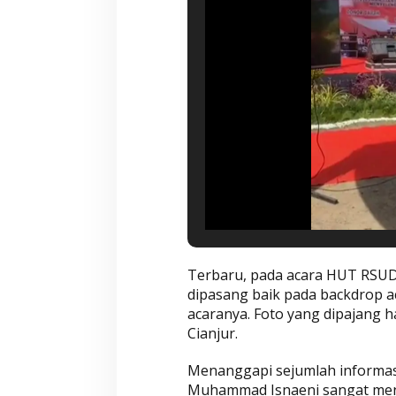
Wahyu-Ramzi Se
Ganjar Ramadha
HUT Gerindra k
Di Aktualita, Politik
|
Ka
Terbaru, pada acara HUT RSUD 
dipasang baik pada backdrop 
acaranya. Foto yang dipajang 
Cianjur.
Menanggapi sejumlah informasi
Muhammad Isnaeni sangat men