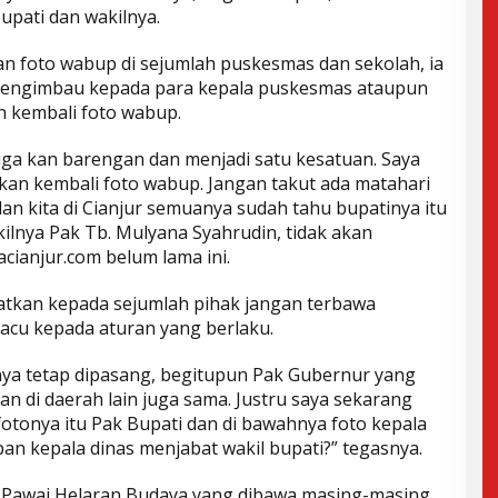
upati dan wakilnya.
n foto wabup di sejumlah puskesmas dan sekolah, ia
engimbau kepada para kepala puskesmas ataupun
 kembali foto wabup.
uga kan barengan dan menjadi satu kesatuan. Saya
n kembali foto wabup. Jangan takut ada matahari
an kita di Cianjur semuanya sudah tahu bupatinya itu
lnya Pak Tb. Mulyana Syahrudin, tidak akan
acianjur.com belum lama ini.
gatkan kepada sejumlah pihak jangan terbawa
gacu kepada aturan yang berlaku.
lnya tetap dipasang, begitupun Pak Gubernur yang
an di daerah lain juga sama. Justru saya sekarang
fotonya itu Pak Bupati dan di bawahnya foto kepala
pan kepala dinas menjabat wakil bupati?” tegasnya.
k Pawai Helaran Budaya yang dibawa masing-masing