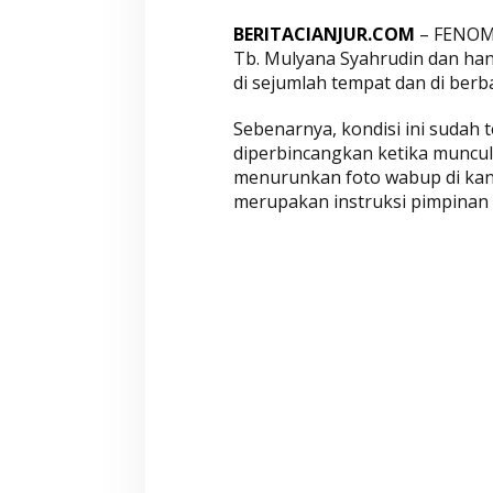
P
e
BERITACIANJUR.COM
– FENOME
r
Tb. Mulyana Syahrudin dan han
e
di sejumlah tempat dan di berb
s
Sebenarnya, kondisi ini sudah 
m
diperbincangkan ketika muncu
i
menurunkan foto wabup di kan
a
merupakan instruksi pimpinan d
n
R
S
,
F
o
t
o
W
a
b
u