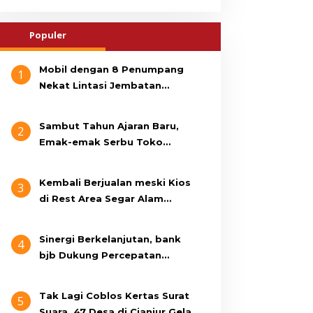
Populer
Mobil dengan 8 Penumpang
1
Nekat Lintasi Jembatan
Gantung, KDM Minta Bupati
Cianjur Cari Identitas
Sambut Tahun Ajaran Baru,
2
Pengemudi
Emak-emak Serbu Toko
Seragam di Jalan Siti Jenab
Kembali Berjualan meski Kios
3
di Rest Area Segar Alam
Dibongkar, Pedagang: Ini
Bukan Bangunan Liar, Kami
Sinergi Berkelanjutan, bank
4
Bayar Pajak
bjb Dukung Percepatan
Program Rumah Layak Huni
Melalui BSPS 2026
Tak Lagi Coblos Kertas Surat
5
Suara, 47 Desa di Cianjur Gelar