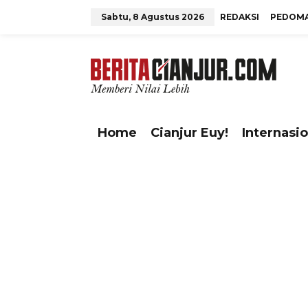
L
Sabtu, 8 Agustus 2026
REDAKSI
PEDOMA
e
w
tutup
a
t
i
k
e
Home
Cianjur Euy!
Internasio
k
o
n
t
e
n