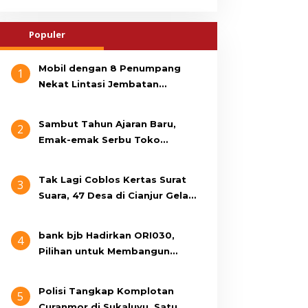
Populer
Mobil dengan 8 Penumpang
1
Nekat Lintasi Jembatan
Gantung, KDM Minta Bupati
Cianjur Cari Identitas
Sambut Tahun Ajaran Baru,
2
Pengemudi
Emak-emak Serbu Toko
Seragam di Jalan Siti Jenab
Tak Lagi Coblos Kertas Surat
3
Suara, 47 Desa di Cianjur Gelar
Pilkades Digital Oktober 2026
Mendatang
bank bjb Hadirkan ORI030,
4
Pilihan untuk Membangun
Masa Depan Lebih Sejahtera
Polisi Tangkap Komplotan
5
Curanmor di Sukaluyu, Satu