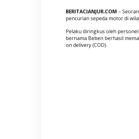
K
o
BERITACIANJUR.COM
– Seorang
r
pencurian sepeda motor di wila
b
a
Pelaku diringkus oleh personel
n
bernama Beben berhasil memanc
d
on delivery (COD).
e
n
g
a
n
T
r
a
n
s
a
k
s