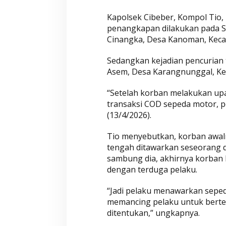
i
Kapolsek Cibeber, Kompol Tio,
C
penangkapan dilakukan pada Sa
O
Cinangka, Desa Kanoman, Kecam
D
Sedangkan kejadian pencurian 
Asem, Desa Karangnunggal, Kec
“Setelah korban melakukan u
transaksi COD sepeda motor, pe
(13/4/2026).
Tio menyebutkan, korban awaln
tengah ditawarkan seseorang di
sambung dia, akhirnya korba
dengan terduga pelaku.
“Jadi pelaku menawarkan seped
memancing pelaku untuk bertem
ditentukan,” ungkapnya.