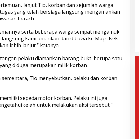
ertemuan, lanjut Tio, korban dan sejumlah warga
ugas yang telah bersiaga langsung mengamankan
wanan berarti.
gera Dilantik,
Wahyu-Ramzi Ajak Paslon Lain
n: Jadi Kado
untuk Bersinergi dan
 temannya serta beberapa warga sempat mengamuk
e-17
Berkolaborasi
mis, 6 Februari 2025
Di Politik, Aktualita
|
Kamis, 6 Februari 2025
tu, langsung kami amankan dan dibawa ke Mapolsek
an lebih lanjut,” katanya.
 tangan pelaku diamankan barang bukti berupa satu
 yang diduga merupakan milik korban.
n sementara, Tio menyebutkan, pelaku dan korban
memiliki sepeda motor korban. Pelaku ini juga
getahui celah untuk melakukan aksi tersebut,”