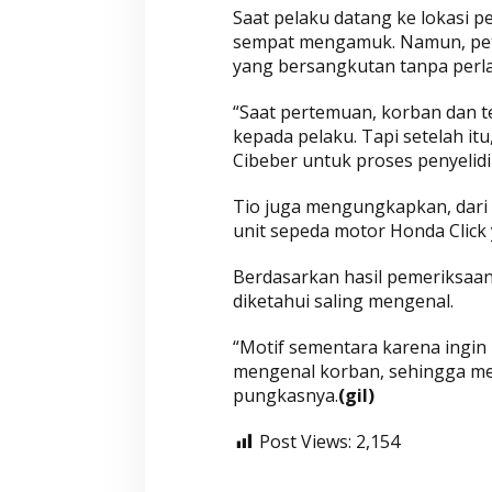
Saat pelaku datang ke lokasi p
sempat mengamuk. Namun, pet
yang bersangkutan tanpa perla
Wahyu-Ramzi Se
Ganjar Ramadha
“Saat pertemuan, korban dan
HUT Gerindra k
Di Aktualita, Politik
|
Ka
kepada pelaku. Tapi setelah i
Cibeber untuk proses penyelidik
Tio juga mengungkapkan, dari
unit sepeda motor Honda Click
Berdasarkan hasil pemeriksaa
diketahui saling mengenal.
“Motif sementara karena ingin 
mengenal korban, sehingga men
pungkasnya.
(gil)
Post Views:
2,154