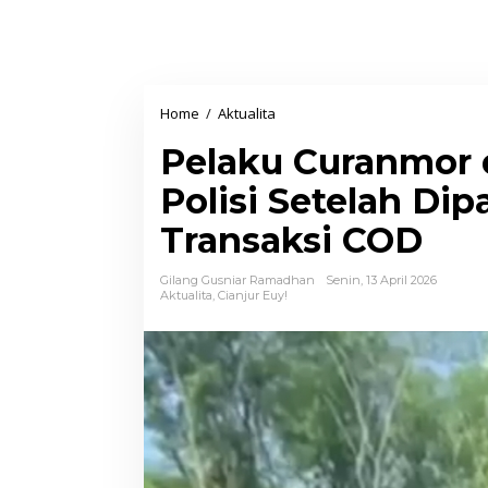
Home
/
Aktualita
P
e
Pelaku Curanmor 
l
a
Polisi Setelah Di
k
Transaksi COD
u
C
Gilang Gusniar Ramadhan
Senin, 13 April 2026
u
Aktualita
,
Cianjur Euy!
r
a
n
m
o
r
d