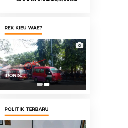
Terduga Pelaku Masih Berumur
15 Tahun
REK KIEU WAE?
IRONIS…
POLITIK TERBARU