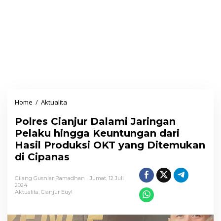
Home
/
Aktualita
P
o
Polres Cianjur Dalami Jaringan
l
Pelaku hingga Keuntungan dari
r
Hasil Produksi OKT yang Ditemukan
e
di Cipanas
s
C
Gilang Gusniar Ramadhan
Jumat, 12 Juli
i
2024
Aktualita
,
Cianjur Euy!
a
n
j