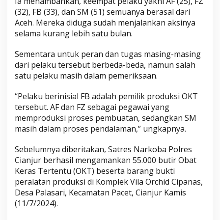
Ia menambahkan, keempat pelaku yakni AF (25), FZ
a
(32), FB (33), dan SM (51) semuanya berasal dari
s
Aceh. Mereka diduga sudah menjalankan aksinya
selama kurang lebih satu bulan.
Sementara untuk peran dan tugas masing-masing
dari pelaku tersebut berbeda-beda, namun salah
satu pelaku masih dalam pemeriksaan.
“Pelaku berinisial FB adalah pemilik produksi OKT
tersebut. AF dan FZ sebagai pegawai yang
memproduksi proses pembuatan, sedangkan SM
masih dalam proses pendalaman,” ungkapnya.
Sebelumnya diberitakan, Satres Narkoba Polres
Cianjur berhasil mengamankan 55.000 butir Obat
Keras Tertentu (OKT) beserta barang bukti
peralatan produksi di Komplek Vila Orchid Cipanas,
Desa Palasari, Kecamatan Pacet, Cianjur Kamis
(11/7/2024).