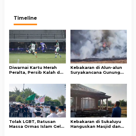
Timeline
Diwarnai Kartu Merah
Kebakaran di Alun-alun
Peralta, Persib Kalah dari
Suryakancana Gunung
Persebaya Lewat Drama
Gede Pangrango,
Adu Penalti
Relawan dan Warga
Masih Bersiaga
Tolak LGBT, Ratusan
Kebakaran di Sukaluyu
Massa Ormas Islam Gelar
Hanguskan Masjid dan
Unjuk Rasa di DPRD
Madrasah Nurul Ikhsan
Cianjur