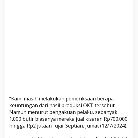
y
a
n
g
D
i
t
e
m
u
k
a
n
d
“Kami masih melakukan pemeriksaan berapa
i
keuntungan dari hasil produksi OKT tersebut.
C
Namun menurut pengakuan pelaku, sebanyak
i
1.000 butir biasanya mereka jual kisaran Rp700.000
p
hingga Rp2 jutaan” ujar Septian, Jumat (12/7/2024).
a
n