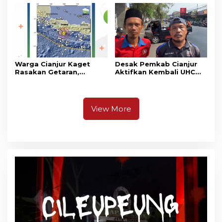
Warga Cianjur Kaget
Desak Pemkab Cianjur
Rasakan Getaran,
Aktifkan Kembali UHC
Ternyata Gempa M 5,3
Prioritas, Puluhan Warga
Berpusat di
Unjuk Rasa di Pendopo
Pangandaran
View More