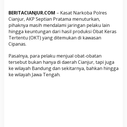
a
r
BERITACIANJUR.COM
– Kasat Narkoba Polres
i
Cianjur, AKP Septian Pratama menuturkan,
H
pihaknya masih mendalami jaringan pelaku lain
a
hingga keuntungan dari hasil produksi Obat Keras
s
Tertentu (OKT) yang ditemukan di kawasan
i
Cipanas.
l
Pasalnya, para pelaku menjual obat-obatan
P
tersebut bukan hanya di daerah Cianjur, tapi juga
r
ke wilayah Bandung dan sekitarnya, bahkan hingga
o
ke wilayah Jawa Tengah.
d
u
k
s
i
O
K
T