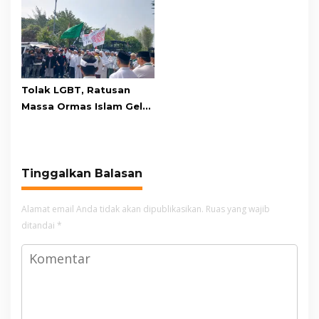
Adu Penalti
Relawan dan Warga
Masih Bersiaga
Tolak LGBT, Ratusan
Massa Ormas Islam Gelar
Unjuk Rasa di DPRD
Cianjur
Tinggalkan Balasan
Alamat email Anda tidak akan dipublikasikan.
Ruas yang wajib
ditandai
*