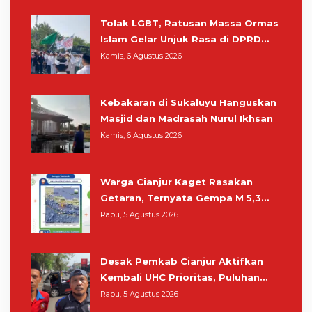
Tolak LGBT, Ratusan Massa Ormas
Islam Gelar Unjuk Rasa di DPRD
Cianjur
Kamis, 6 Agustus 2026
Kebakaran di Sukaluyu Hanguskan
Masjid dan Madrasah Nurul Ikhsan
Kamis, 6 Agustus 2026
Warga Cianjur Kaget Rasakan
Getaran, Ternyata Gempa M 5,3
Berpusat di Pangandaran
Rabu, 5 Agustus 2026
Desak Pemkab Cianjur Aktifkan
Kembali UHC Prioritas, Puluhan
Warga Unjuk Rasa di Pendopo
Rabu, 5 Agustus 2026