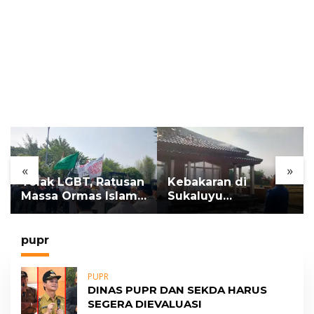
«
»
Tolak LGBT, Ratusan
Kebakaran di
Massa Ormas Islam
Sukaluyu
Gelar Unjuk Rasa di
Hanguskan Masjid
DPRD Cianjur
dan Madrasah Nurul
Ikhsan
pupr
PUPR
DINAS PUPR DAN SEKDA HARUS
SEGERA DIEVALUASI