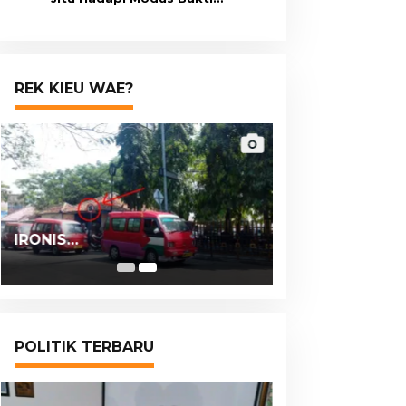
Transfer Palsu
REK KIEU WAE?
IRONIS…
POLITIK TERBARU