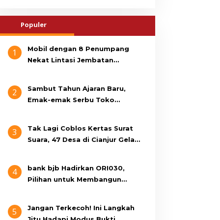
Populer
Mobil dengan 8 Penumpang
1
Nekat Lintasi Jembatan
Gantung, KDM Minta Bupati
Cianjur Cari Identitas
Sambut Tahun Ajaran Baru,
2
Pengemudi
Emak-emak Serbu Toko
Seragam di Jalan Siti Jenab
Tak Lagi Coblos Kertas Surat
3
Suara, 47 Desa di Cianjur Gelar
Pilkades Digital Oktober 2026
Mendatang
bank bjb Hadirkan ORI030,
4
Pilihan untuk Membangun
Masa Depan Lebih Sejahtera
Jangan Terkecoh! Ini Langkah
5
Jitu Hadapi Modus Bukti