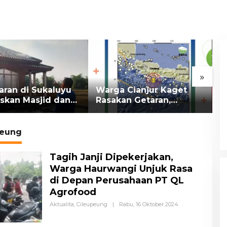
»
n di Sukaluyu
Warga Cianjur Kaget
Desa
n Masjid dan
Rasakan Getaran,
Akti
Nurul Ikhsan
Ternyata Gempa M 5,3
Prio
Berpusat di
Unju
Pangandaran
peung
Tagih Janji Dipekerjakan,
Warga Haurwangi Unjuk Rasa
di Depan Perusahaan PT QL
Agrofood
Aktualita
,
Cileupeung
|
Rabu, 16 Oktober 2024
O
L
E
H