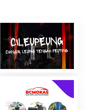
k Pemkab Cianjur
Kebakaran di Alun-alun
fkan Kembali UHC
Suryakancana Gunung
ritas, Puluhan Warga
Gede Pangrango,
k Rasa di Pendopo
Relawan dan Warga
Masih Bersiaga