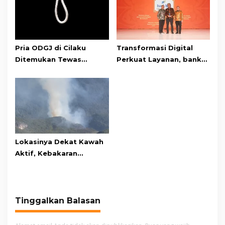
Pria ODGJ di Cilaku
Transformasi Digital
Ditemukan Tewas
Perkuat Layanan, bank
Gantung Diri di Kamar
bjb Raih Lima Titanium
Mandi
Awards pada PRIMA
Awards 2026
Lokasinya Dekat Kawah
Aktif, Kebakaran
Kembali Melanda
Kawasan Gunung Gede
Pangrango
Tinggalkan Balasan