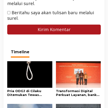
melalui surel.
Beritahu saya akan tulisan baru melalui
surel.
Timeline
Pria ODGJ di Cilaku
Transformasi Digital
Ditemukan Tewas
Perkuat Layanan, bank
Gantung Diri di Kamar
bjb Raih Lima Titanium
Mandi
Awards pada PRIMA
Awards 2026