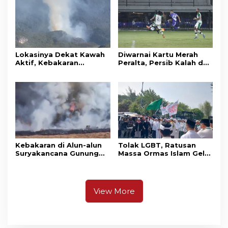
Lokasinya Dekat Kawah
Diwarnai Kartu Merah
Aktif, Kebakaran
Peralta, Persib Kalah dari
Kembali Melanda
Persebaya Lewat Drama
Kawasan Gunung Gede
Adu Penalti
Pangrango
Kebakaran di Alun-alun
Tolak LGBT, Ratusan
Suryakancana Gunung
Massa Ormas Islam Gelar
Gede Pangrango,
Unjuk Rasa di DPRD
Relawan dan Warga
Cianjur
Masih Bersiaga
View More