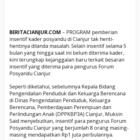
K
i
n
i
K
BERITACIANJUR.COM
– PROGRAM pemberian
e
insentif kader posyandu di Cianjur tak henti-
p
hentinya dilanda masalah. Selain insentif selama 5
a
bulan yang hingga saat ini belum diterima kader,
l
kini terungkap kejanggalan baru terkait besaran
a
insentif yang diterima para pengurus Forum
D
Posyandu Cianjur.
P
Seperti diketahui, sebelumnya Kepala Bidang
P
Pengendalian Penduduk dan Keluarga Berencana
K
di Dinas Pengendalian Penduduk, Keluarga
B
Berencana, Pemberdayaan Perempuan dan
P
Perlindungan Anak (DPPKBP3A) Cianjur, Muksin
3
Said menyebutkan, insentif para pengurus Forum
A
Posyandu Cianjur yang berjumlah 8 orang masing-
C
masing mendapatkan Rp1 juta perbulannya.
i