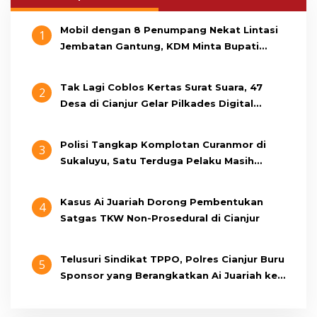
Mobil dengan 8 Penumpang Nekat Lintasi
1
Jembatan Gantung, KDM Minta Bupati
Cianjur Cari Identitas Pengemudi
Tak Lagi Coblos Kertas Surat Suara, 47
2
Desa di Cianjur Gelar Pilkades Digital
Oktober 2026 Mendatang
Polisi Tangkap Komplotan Curanmor di
3
Sukaluyu, Satu Terduga Pelaku Masih
Berumur 15 Tahun
Kasus Ai Juariah Dorong Pembentukan
4
Satgas TKW Non-Prosedural di Cianjur
Telusuri Sindikat TPPO, Polres Cianjur Buru
5
Sponsor yang Berangkatkan Ai Juariah ke
Libya Secara Ilegal