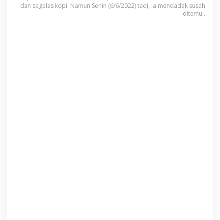
dan segelas kopi. Namun Senin (6/6/2022) tadi, ia mendadak susah
e
ditemui.
m
p
a
r
T
a
n
g
g
u
n
g
J
a
w
a
b
,