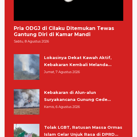
Pria ODGJ di Cilaku Ditemukan Tewas
Gantung Diri di Kamar Mandi
Sabtu, 8 Agustus 2026
Lokasinya Dekat Kawah Aktif,
Kebakaran Kembali Melanda
Kawasan Gunung Gede Pangrango
Jumat, 7 Agustus 2026
Kebakaran di Alun-alun
Suryakancana Gunung Gede
Pangrango, Relawan dan Warga
Kamis, 6 Agustus 2026
Masih Bersiaga
Tolak LGBT, Ratusan Massa Ormas
Islam Gelar Unjuk Rasa di DPRD