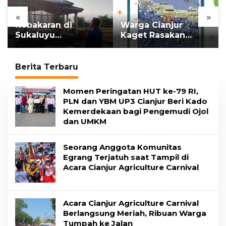
«
»
Kebakaran di
Warga Cianjur
Sukaluyu
Kaget Rasakan
Hanguskan Masjid
Getaran, Ternyata
dan Madrasah Nurul
Gempa M 5,3
Ikhsan
Berpusat di
Berita Terbaru
Pangandaran
B
Momen Peringatan HUT ke-79 RI,
e
PLN dan YBM UP3 Cianjur Beri Kado
r
Kemerdekaan bagi Pengemudi Ojol
i
dan UMKM
t
a
C
i
Seorang Anggota Komunitas
a
Egrang Terjatuh saat Tampil di
n
Acara Cianjur Agriculture Carnival
j
u
r
Acara Cianjur Agriculture Carnival
Berlangsung Meriah, Ribuan Warga
Tumpah ke Jalan