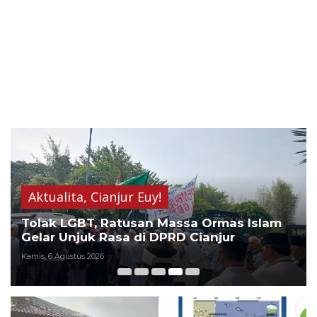
Aktualita
,
Cianjur Euy!
Tolak LGBT, Ratusan Massa Ormas Islam
Gelar Unjuk Rasa di DPRD Cianjur
Kamis, 6 Agustus 2026