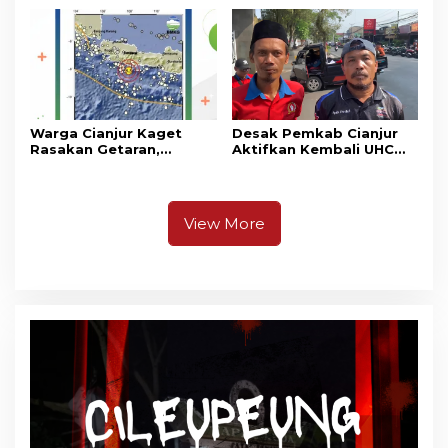
Cianjur
Warga Cianjur Kaget
Desak Pemkab Cianjur
Rasakan Getaran,
Aktifkan Kembali UHC
Ternyata Gempa M 5,3
Prioritas, Puluhan Warga
Berpusat di
Unjuk Rasa di Pendopo
Pangandaran
View More