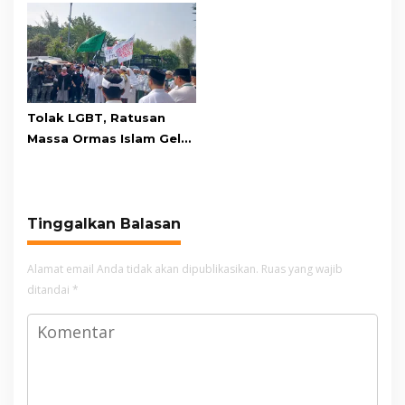
Adu Penalti
Relawan dan Warga
Masih Bersiaga
Tolak LGBT, Ratusan
Massa Ormas Islam Gelar
Unjuk Rasa di DPRD
Cianjur
Tinggalkan Balasan
Alamat email Anda tidak akan dipublikasikan.
Ruas yang wajib
ditandai
*