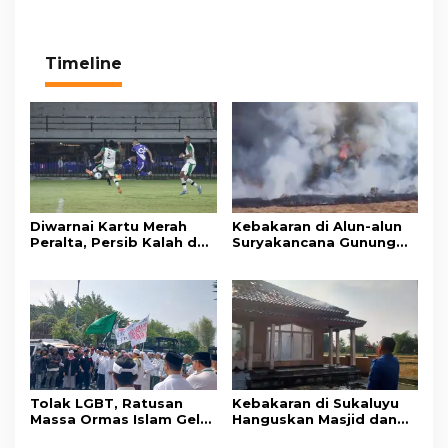
Timeline
Diwarnai Kartu Merah
Kebakaran di Alun-alun
Peralta, Persib Kalah dari
Suryakancana Gunung
Persebaya Lewat Drama
Gede Pangrango,
Adu Penalti
Relawan dan Warga
Masih Bersiaga
Tolak LGBT, Ratusan
Kebakaran di Sukaluyu
Massa Ormas Islam Gelar
Hanguskan Masjid dan
Unjuk Rasa di DPRD
Madrasah Nurul Ikhsan