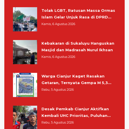
Tolak LGBT, Ratusan Massa Ormas
Islam Gelar Unjuk Rasa di DPRD
Cianjur
Kamis, 6 Agustus 2026
Kebakaran di Sukaluyu Hanguskan
Masjid dan Madrasah Nurul Ikhsan
Kamis, 6 Agustus 2026
Warga Cianjur Kaget Rasakan
Getaran, Ternyata Gempa M 5,3
Berpusat di Pangandaran
Rabu, 5 Agustus 2026
Desak Pemkab Cianjur Aktifkan
Kembali UHC Prioritas, Puluhan
Warga Unjuk Rasa di Pendopo
Rabu, 5 Agustus 2026