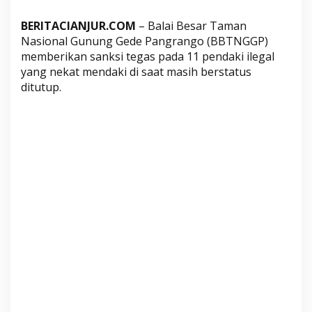
a
n
BERITACIANJUR.COM
– Balai Besar Taman
N
Nasional Gunung Gede Pangrango (BBTNGGP)
a
memberikan sanksi tegas pada 11 pendaki ilegal
s
yang nekat mendaki di saat masih berstatus
i
ditutup.
o
n
a
l
d
i
I
n
d
o
n
e
s
i