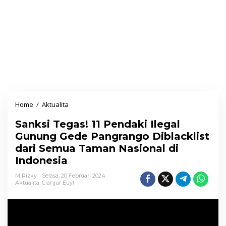
Home
/
Aktualita
S
a
Sanksi Tegas! 11 Pendaki Ilegal
n
Gunung Gede Pangrango Diblacklist
k
dari Semua Taman Nasional di
s
Indonesia
i
T
M Rizky
Selasa, 20 Februari 2024
Aktualita
,
Cianjur Euy!
e
g
a
s